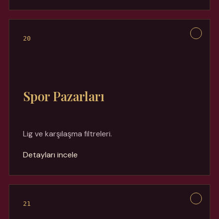
20
Spor Pazarları
Lig ve karşılaşma filtreleri.
Detayları incele
21