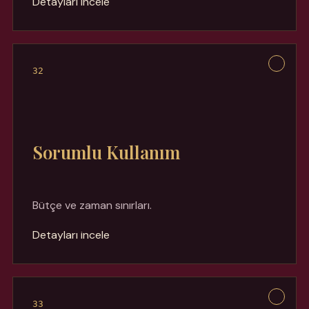
Detayları incele
32
Sorumlu Kullanım
Bütçe ve zaman sınırları.
Detayları incele
33