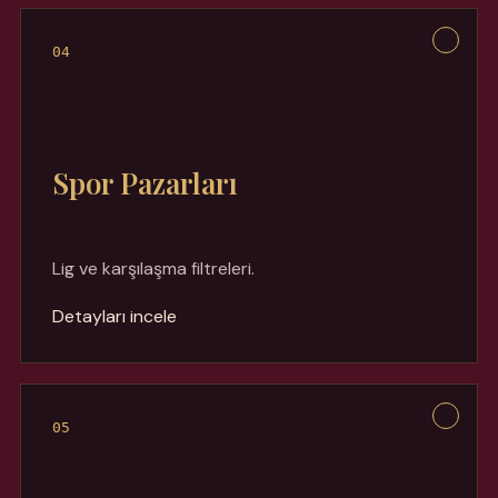
04
Spor Pazarları
Lig ve karşılaşma filtreleri.
Detayları incele
05