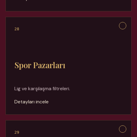
28
Spor Pazarları
Lig ve karşılaşma filtreleri.
Detayları incele
29