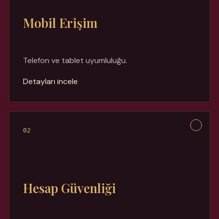
Mobil Erişim
Telefon ve tablet uyumluluğu.
Detayları incele
02
Hesap Güvenliği