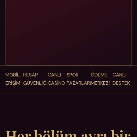
MOBIL
HESAP
CANLI
SPOR
ÖDEME
CANLI
ERIŞIM
GÜVENLIĞI
CASINO
PAZARLARI
MERKEZI
DESTEK
Her bölüm ayrı bir