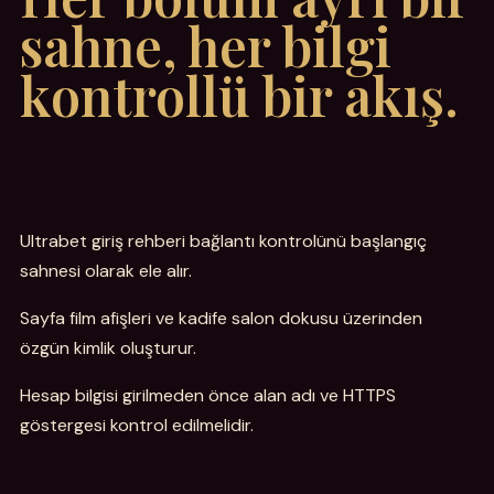
sahne, her bilgi
kontrollü bir akış.
Ultrabet giriş rehberi bağlantı kontrolünü başlangıç
sahnesi olarak ele alır.
Sayfa film afişleri ve kadife salon dokusu üzerinden
özgün kimlik oluşturur.
Hesap bilgisi girilmeden önce alan adı ve HTTPS
göstergesi kontrol edilmelidir.