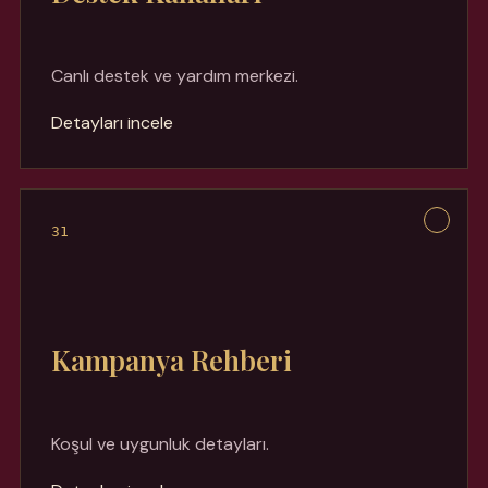
Canlı destek ve yardım merkezi.
Detayları incele
31
Kampanya Rehberi
Koşul ve uygunluk detayları.