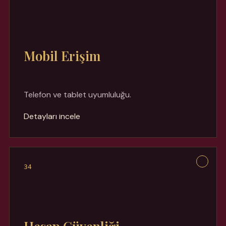
Mobil Erişim
Telefon ve tablet uyumluluğu.
Detayları incele
34