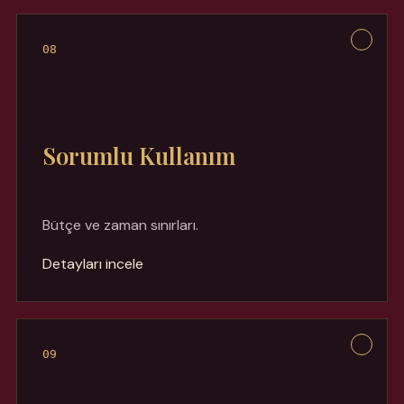
08
Sorumlu Kullanım
Bütçe ve zaman sınırları.
Detayları incele
09