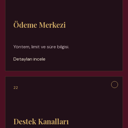
Ödeme Merkezi
Yöntem, limit ve süre bilgisi.
Detayları incele
22
Destek Kanalları