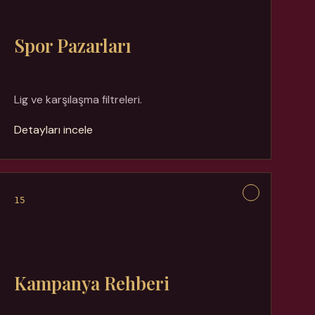
Spor Pazarları
Lig ve karşılaşma filtreleri.
Detayları incele
15
Kampanya Rehberi