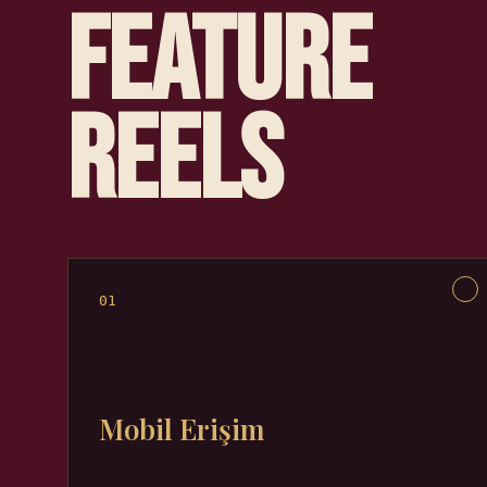
Feature
Reels
01
Mobil Erişim