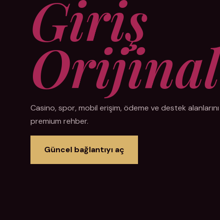
Giriş
Orijinal
Casino, spor, mobil erişim, ödeme ve destek alanlarını
premium rehber.
Güncel bağlantıyı aç