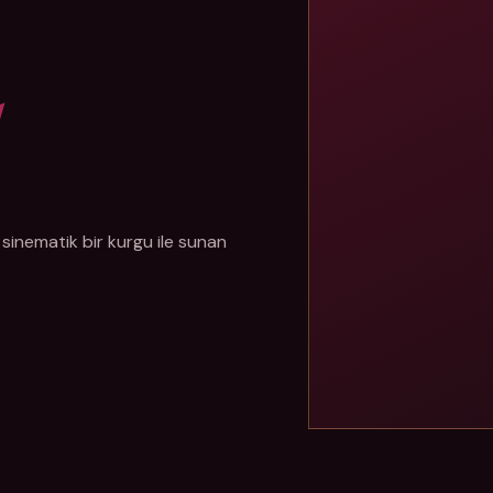
 sinematik bir kurgu ile sunan