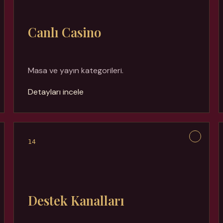
Canlı Casino
Masa ve yayın kategorileri.
Detayları incele
14
Destek Kanalları