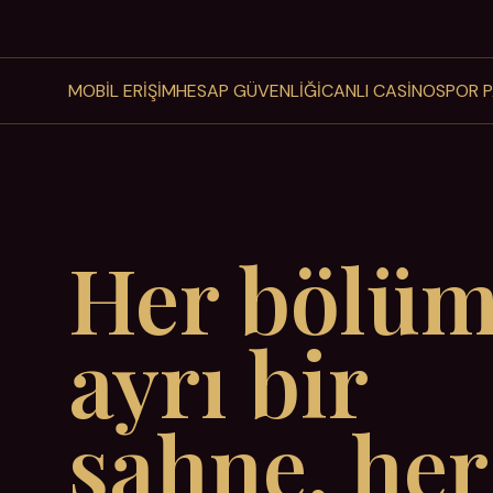
MOBIL ERIŞIM
HESAP GÜVENLIĞI
CANLI CASINO
SPOR 
Her bölü
ayrı bir
sahne, her