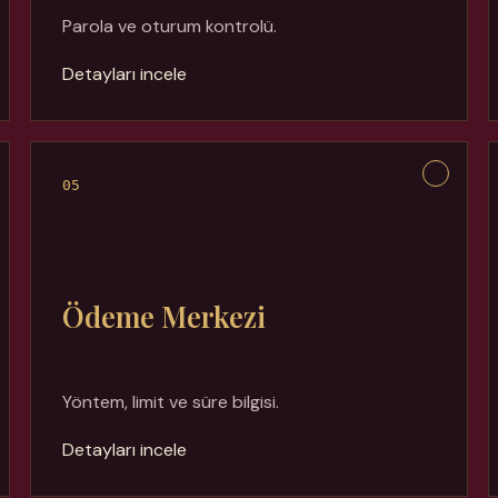
Parola ve oturum kontrolü.
Detayları incele
05
Ödeme Merkezi
Yöntem, limit ve süre bilgisi.
Detayları incele