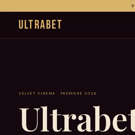
2
Ultrabet
VELVET CINEMA · PREMIERE 2026
Ultrabe