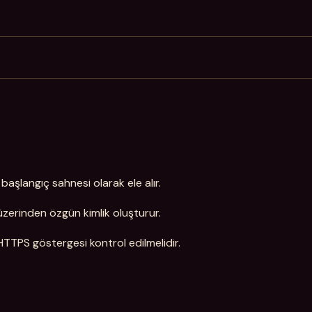
başlangıç sahnesi olarak ele alır.
 üzerinden özgün kimlik oluşturur.
HTTPS göstergesi kontrol edilmelidir.