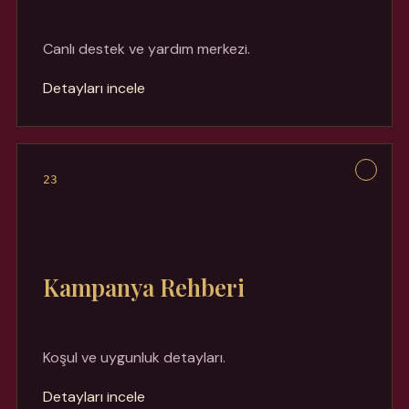
Canlı destek ve yardım merkezi.
Detayları incele
23
Kampanya Rehberi
Koşul ve uygunluk detayları.
Detayları incele