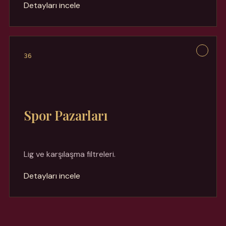
Detayları incele
36
Spor Pazarları
Lig ve karşılaşma filtreleri.
Detayları incele