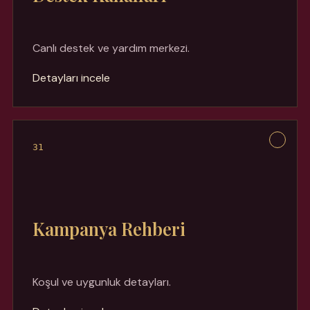
Canlı destek ve yardım merkezi.
Detayları incele
31
Kampanya Rehberi
Koşul ve uygunluk detayları.