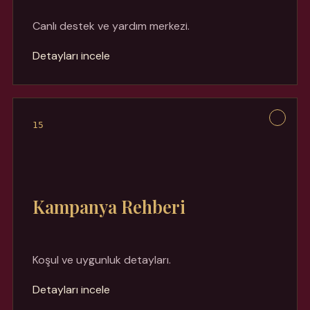
Canlı destek ve yardım merkezi.
Detayları incele
15
Kampanya Rehberi
Koşul ve uygunluk detayları.
Detayları incele