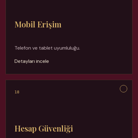
Mobil Erişim
Telefon ve tablet uyumluluğu.
Detayları incele
18
Hesap Güvenliği