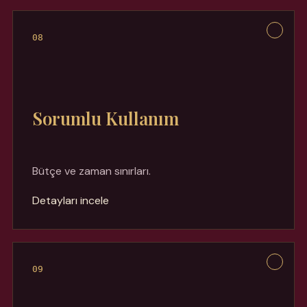
08
Sorumlu Kullanım
Bütçe ve zaman sınırları.
Detayları incele
09