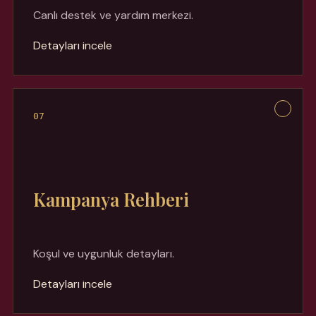
Canlı destek ve yardım merkezi.
Detayları incele
07
Kampanya Rehberi
Koşul ve uygunluk detayları.
Detayları incele