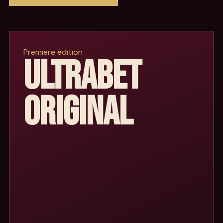
Premiere edition
ULTRABET
ORIGINAL