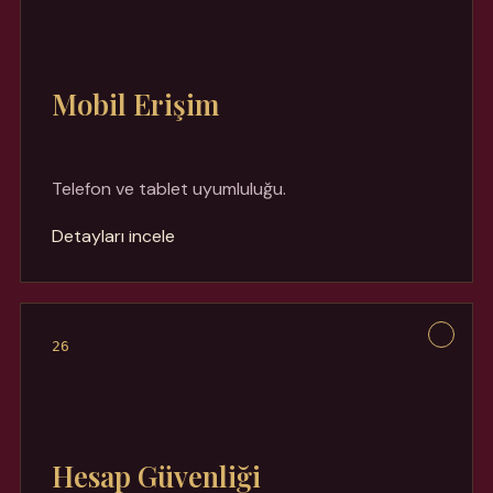
Mobil Erişim
Telefon ve tablet uyumluluğu.
Detayları incele
26
Hesap Güvenliği