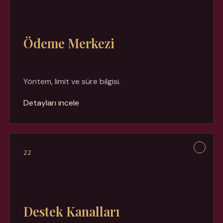
Ödeme Merkezi
Yöntem, limit ve süre bilgisi.
Detayları incele
22
Destek Kanalları