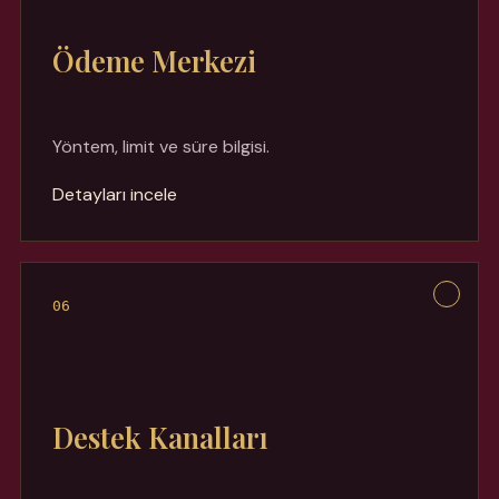
Ödeme Merkezi
Yöntem, limit ve süre bilgisi.
Detayları incele
06
Destek Kanalları