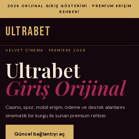
2026 ORIJINAL GIRIŞ GÖSTERIMI · PREMIUM ERIŞIM
REHBERI
Ultrabet
VELVET CINEMA · PREMIERE 2026
Ultrabet
Giriş Orijinal
Casino, spor, mobil erişim, ödeme ve destek alanlarını
sinematik bir kurgu ile sunan premium rehber.
Güncel bağlantıyı aç