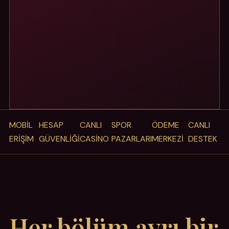
MOBIL
HESAP
CANLI
SPOR
ÖDEME
CANLI
ERIŞIM
GÜVENLIĞI
CASINO
PAZARLARI
MERKEZI
DESTEK
Her bölüm ayrı bir