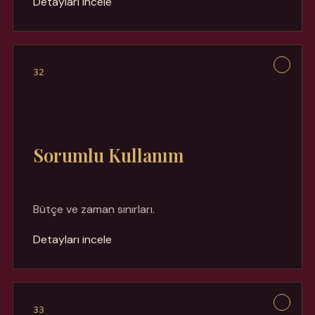
Detayları incele
32
Sorumlu Kullanım
Bütçe ve zaman sınırları.
Detayları incele
33