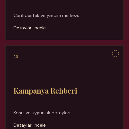
Canlı destek ve yardım merkezi.
Detayları incele
23
Kampanya Rehberi
Koşul ve uygunluk detayları.
Detayları incele