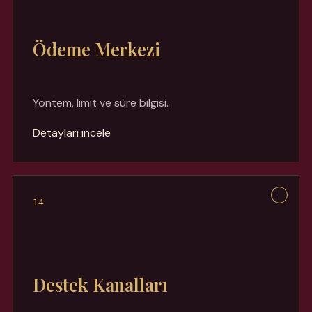
Ödeme Merkezi
Yöntem, limit ve süre bilgisi.
Detayları incele
14
Destek Kanalları