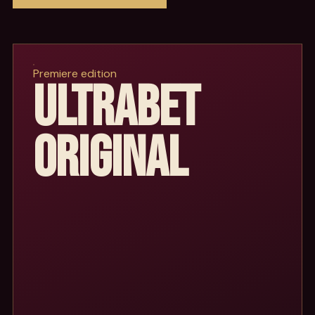
Premiere edition
ULTRABET
ORIGINAL