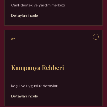
Canlı destek ve yardım merkezi.
Detayları incele
07
Kampanya Rehberi
Koşul ve uygunluk detayları.
Detayları incele