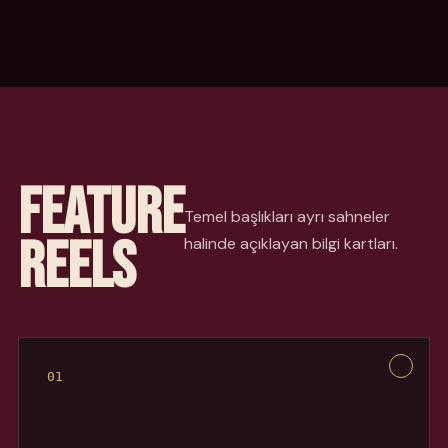
Feature
Temel başlıkları ayrı sahneler
Reels
halinde açıklayan bilgi kartları.
01