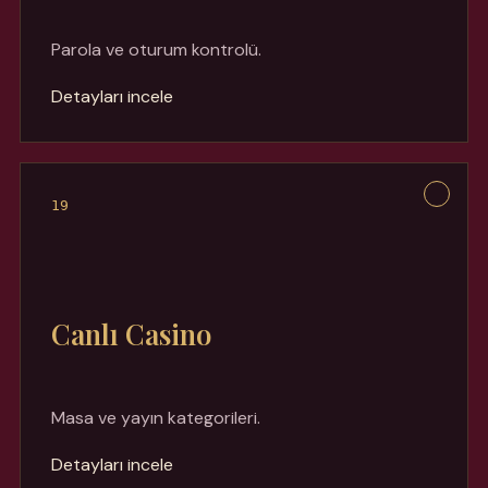
Parola ve oturum kontrolü.
Detayları incele
19
Canlı Casino
Masa ve yayın kategorileri.
Detayları incele