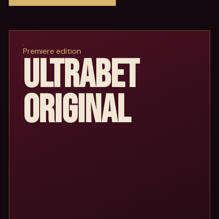
Premiere edition
ULTRABET
ORIGINAL