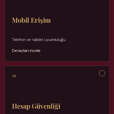
Mobil Erişim
Telefon ve tablet uyumluluğu.
Detayları incele
18
Hesap Güvenliği