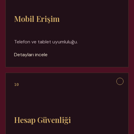
Mobil Erişim
Telefon ve tablet uyumluluğu.
Detayları incele
10
Hesap Güvenliği