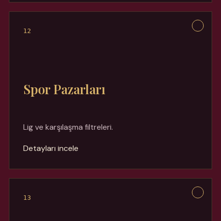
12
Spor Pazarları
Lig ve karşılaşma filtreleri.
Detayları incele
13