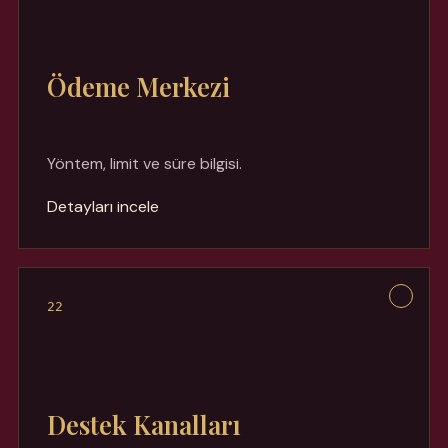
Ödeme Merkezi
Yöntem, limit ve süre bilgisi.
Detayları incele
22
Destek Kanalları