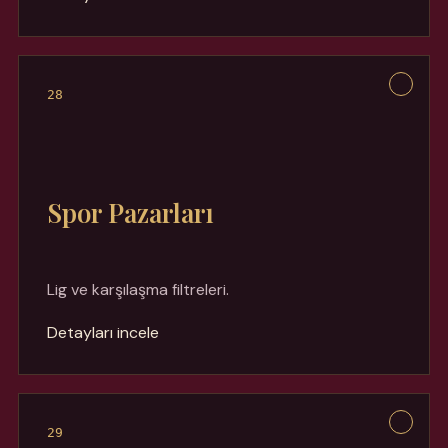
28
Spor Pazarları
Lig ve karşılaşma filtreleri.
Detayları incele
29