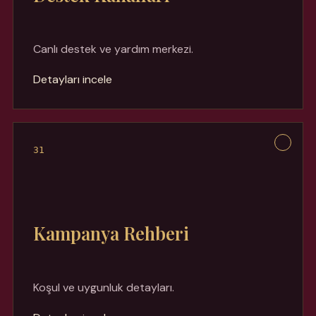
Canlı destek ve yardım merkezi.
Detayları incele
31
Kampanya Rehberi
Koşul ve uygunluk detayları.