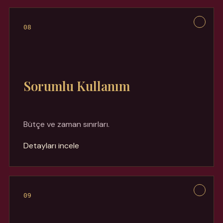
08
Sorumlu Kullanım
Bütçe ve zaman sınırları.
Detayları incele
09