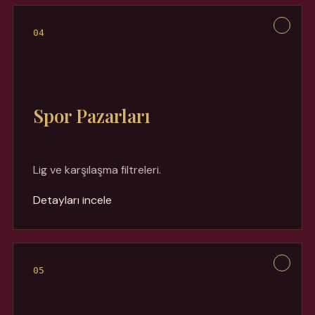
04
Spor Pazarları
Lig ve karşılaşma filtreleri.
Detayları incele
05