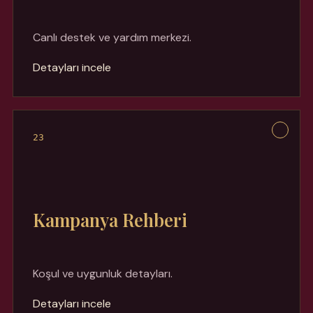
Canlı destek ve yardım merkezi.
Detayları incele
23
Kampanya Rehberi
Koşul ve uygunluk detayları.
Detayları incele