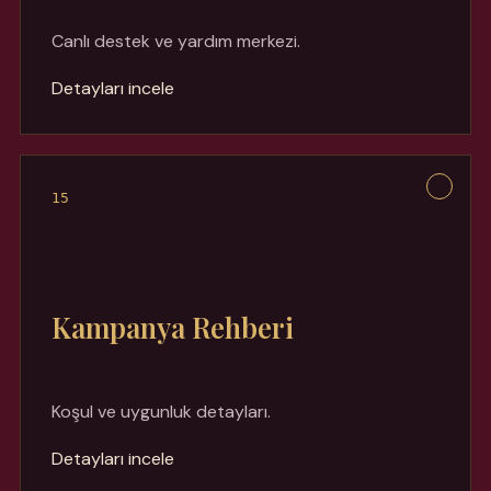
Canlı destek ve yardım merkezi.
Detayları incele
15
Kampanya Rehberi
Koşul ve uygunluk detayları.
Detayları incele