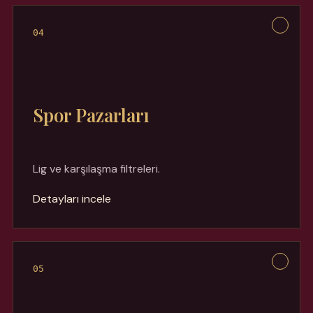
04
Spor Pazarları
Lig ve karşılaşma filtreleri.
Detayları incele
05