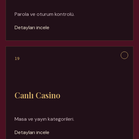
Parola ve oturum kontrolü.
Detayları incele
19
Canlı Casino
Masa ve yayın kategorileri.
Detayları incele