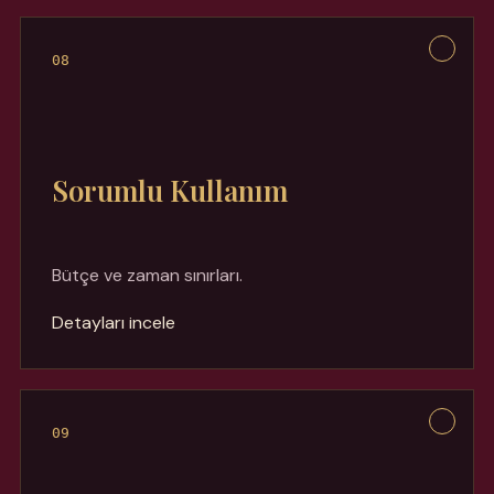
08
Sorumlu Kullanım
Bütçe ve zaman sınırları.
Detayları incele
09