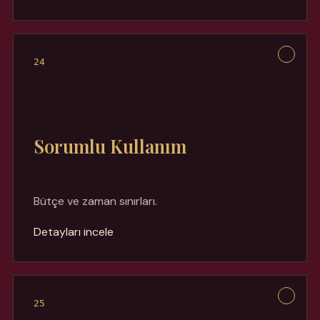
24
Sorumlu Kullanım
Bütçe ve zaman sınırları.
Detayları incele
25