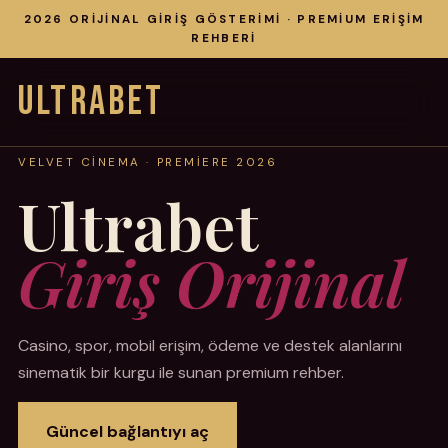
2026 ORIJINAL GIRIŞ GÖSTERIMI · PREMIUM ERIŞIM
REHBERI
Ultrabet
VELVET CINEMA · PREMIERE 2026
Ultrabet
Giriş Orijinal
Casino, spor, mobil erişim, ödeme ve destek alanlarını
sinematik bir kurgu ile sunan premium rehber.
Güncel bağlantıyı aç