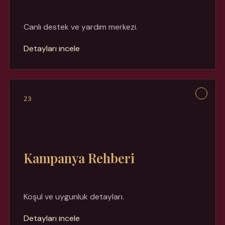
Canlı destek ve yardım merkezi.
Detayları incele
23
Kampanya Rehberi
Koşul ve uygunluk detayları.
Detayları incele