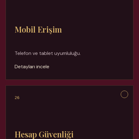
Mobil Erişim
Telefon ve tablet uyumluluğu.
Detayları incele
26
Hesap Güvenliği