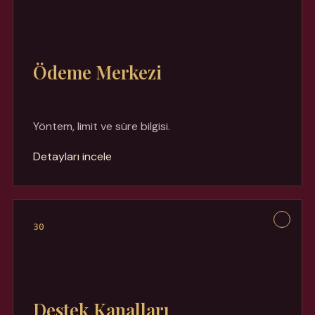
Ödeme Merkezi
Yöntem, limit ve süre bilgisi.
Detayları incele
30
Destek Kanalları