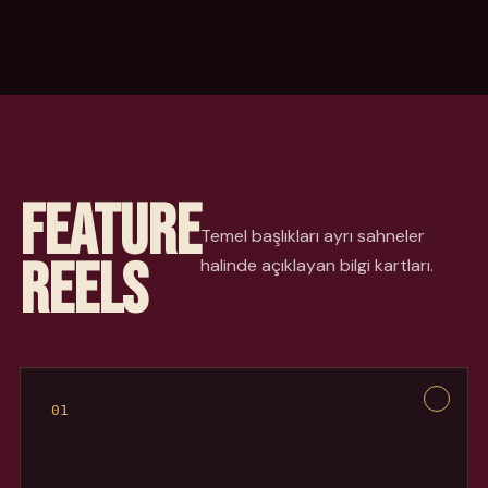
Feature
Temel başlıkları ayrı sahneler
Reels
halinde açıklayan bilgi kartları.
01