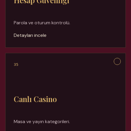
Hesap Güvenliği
Parola ve oturum kontrolü.
Detayları incele
35
Canlı Casino
Masa ve yayın kategorileri.