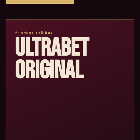
Premiere edition
ULTRABET
ORIGINAL