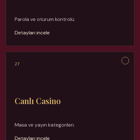
Parola ve oturum kontrolü.
Detayları incele
27
Canlı Casino
Masa ve yayın kategorileri.
Detayları incele