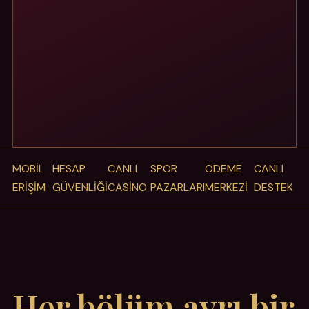
MOBIL
HESAP
CANLI
SPOR
ÖDEME
CANLI
ERIŞIM
GÜVENLIĞI
CASINO
PAZARLARI
MERKEZI
DESTEK
Her bölüm ayrı bir