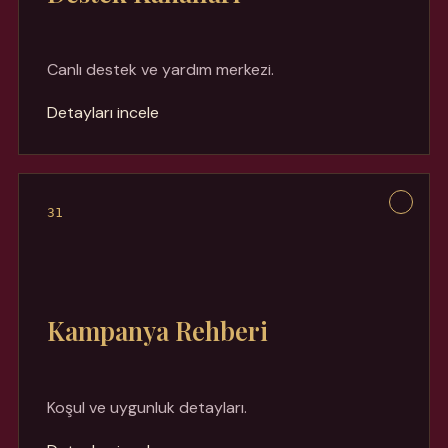
Canlı destek ve yardım merkezi.
Detayları incele
31
Kampanya Rehberi
Koşul ve uygunluk detayları.