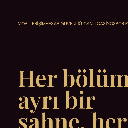
MOBIL ERIŞIM
HESAP GÜVENLIĞI
CANLI CASINO
SPOR 
Her bölü
ayrı bir
sahne, her