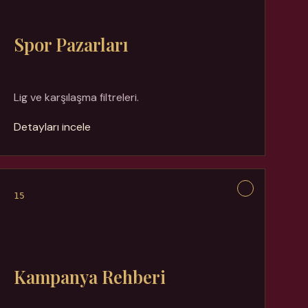
Spor Pazarları
Lig ve karşılaşma filtreleri.
Detayları incele
15
Kampanya Rehberi