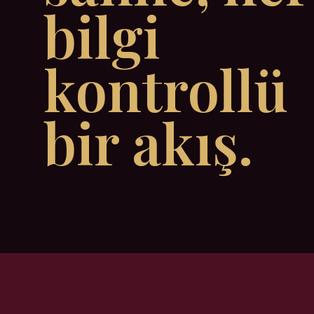
bilgi
kontrollü
bir akış.