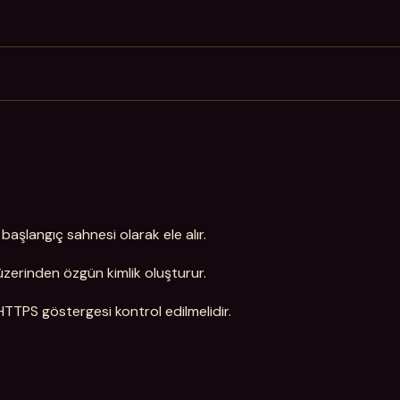
başlangıç sahnesi olarak ele alır.
 üzerinden özgün kimlik oluşturur.
HTTPS göstergesi kontrol edilmelidir.