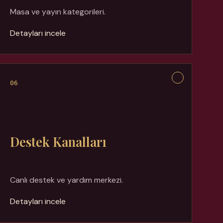
Masa ve yayın kategorileri.
Detayları incele
06
Destek Kanalları
Canlı destek ve yardım merkezi.
Detayları incele