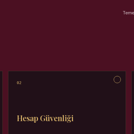
Temel
02
Hesap Güvenliği