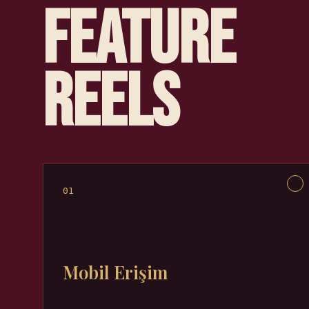
Feature
Reels
01
Mobil Erişim