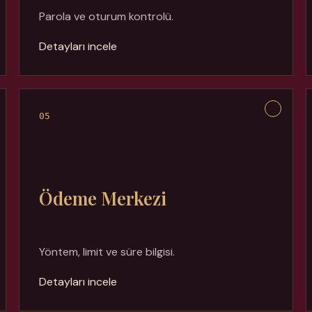
Parola ve oturum kontrolü.
Detayları incele
05
Ödeme Merkezi
Yöntem, limit ve süre bilgisi.
Detayları incele