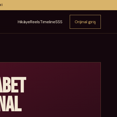
RI
Hikâye
Reels
Timeline
SSS
Orijinal giriş
ABET
NAL