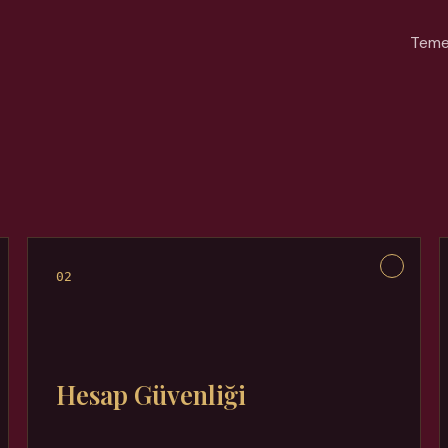
Temel
02
Hesap Güvenliği