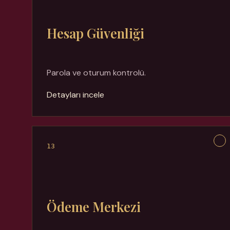
Hesap Güvenliği
Parola ve oturum kontrolü.
Detayları incele
13
Ödeme Merkezi