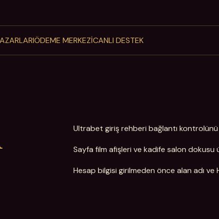
PAZARLARI
ÖDEME MERKEZI
CANLI DESTEK
m
Ultrabet giriş rehberi bağlantı kontrolünü 
Sayfa film afişleri ve kadife salon dokusu
Hesap bilgisi girilmeden önce alan adı ve 