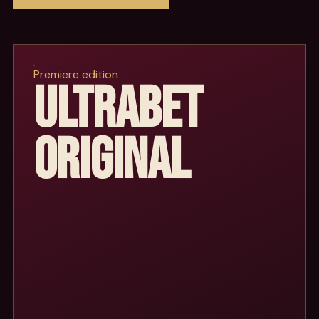
Premiere edition
ULTRABET
ORIGINAL