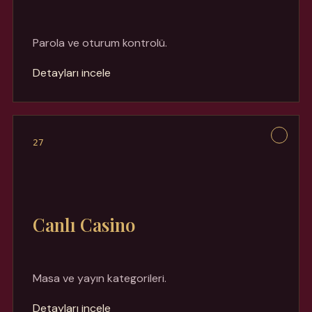
Parola ve oturum kontrolü.
Detayları incele
27
Canlı Casino
Masa ve yayın kategorileri.
Detayları incele