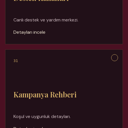
Canlı destek ve yardım merkezi.
Detayları incele
31
Kampanya Rehberi
Koşul ve uygunluk detayları.