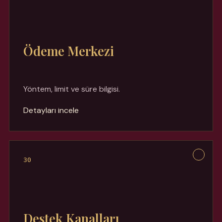
Ödeme Merkezi
Yöntem, limit ve süre bilgisi.
Detayları incele
30
Destek Kanalları