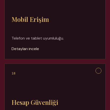
Mobil Erişim
Telefon ve tablet uyumluluğu.
Detayları incele
18
Hesap Güvenliği