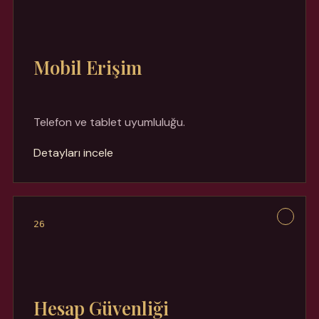
Mobil Erişim
Telefon ve tablet uyumluluğu.
Detayları incele
26
Hesap Güvenliği