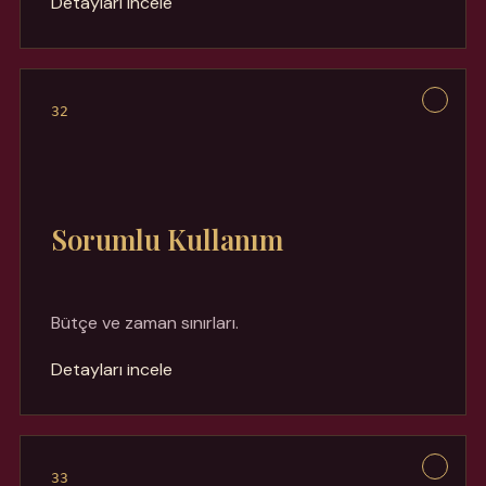
Detayları incele
32
Sorumlu Kullanım
Bütçe ve zaman sınırları.
Detayları incele
33