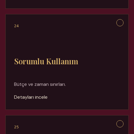
24
Sorumlu Kullanım
Bütçe ve zaman sınırları.
Detayları incele
25