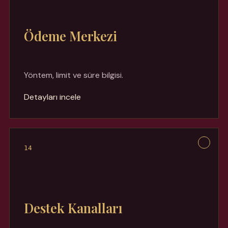
Ödeme Merkezi
Yöntem, limit ve süre bilgisi.
Detayları incele
14
Destek Kanalları