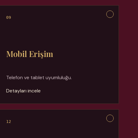
09
Mobil Erişim
Telefon ve tablet uyumluluğu.
Detayları incele
12