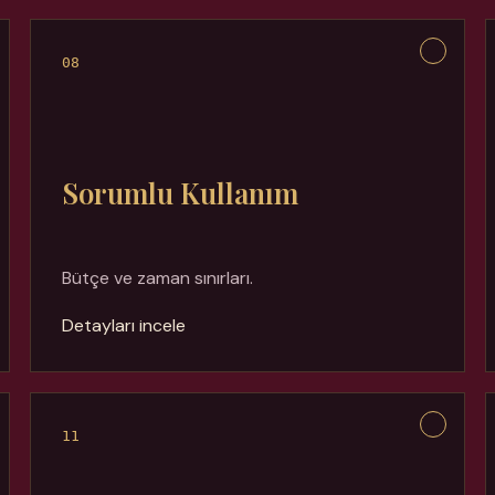
08
Sorumlu Kullanım
Bütçe ve zaman sınırları.
Detayları incele
11