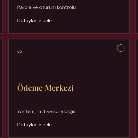
Parola ve oturum kontrolü.
Detayları incele
05
Ödeme Merkezi
Yöntem, limit ve süre bilgisi.
Detayları incele