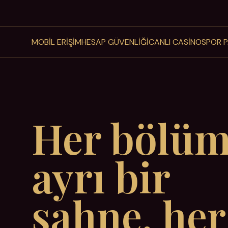
MOBIL ERIŞIM
HESAP GÜVENLIĞI
CANLI CASINO
SPOR 
Her bölü
ayrı bir
sahne, her