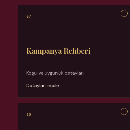
07
Kampanya Rehberi
Koşul ve uygunluk detayları.
Detayları incele
10