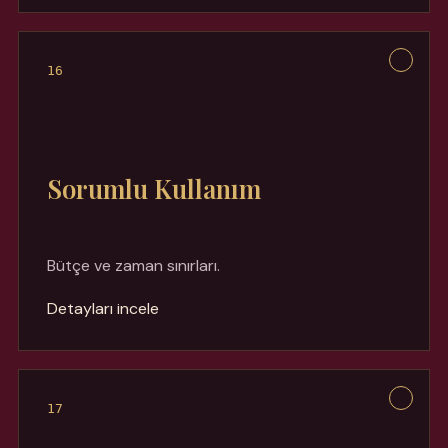
16
Sorumlu Kullanım
Bütçe ve zaman sınırları.
Detayları incele
17