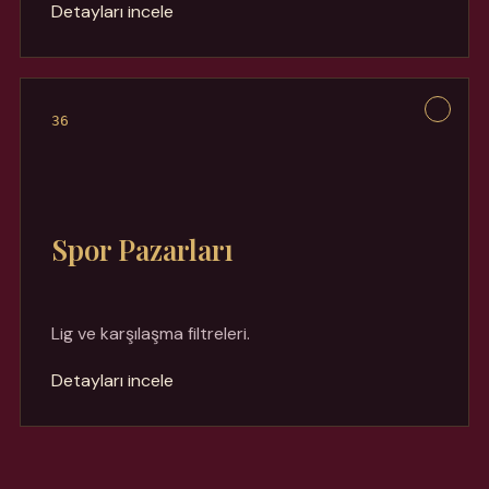
Detayları incele
36
Spor Pazarları
Lig ve karşılaşma filtreleri.
Detayları incele