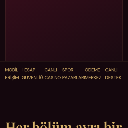
MOBIL
HESAP
CANLI
SPOR
ÖDEME
CANLI
ERIŞIM
GÜVENLIĞI
CASINO
PAZARLARI
MERKEZI
DESTEK
Her bölüm ayrı bir