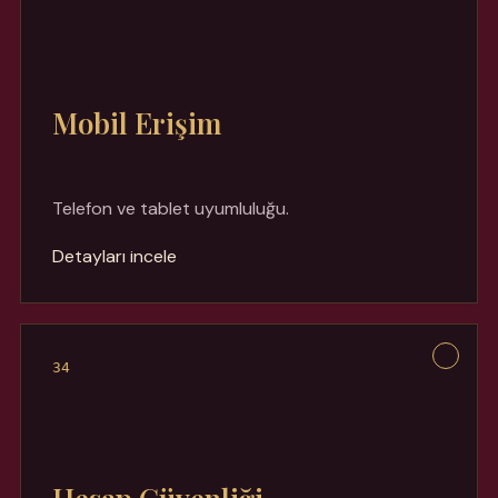
Mobil Erişim
Telefon ve tablet uyumluluğu.
Detayları incele
34