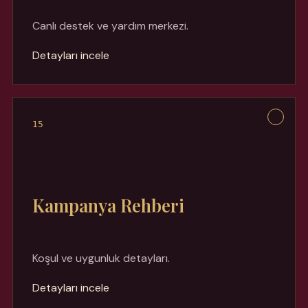
Canlı destek ve yardım merkezi.
Detayları incele
15
Kampanya Rehberi
Koşul ve uygunluk detayları.
Detayları incele