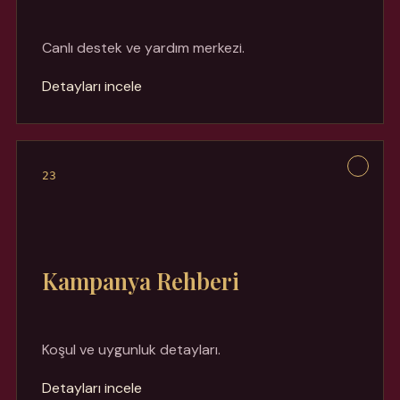
Canlı destek ve yardım merkezi.
Detayları incele
23
Kampanya Rehberi
Koşul ve uygunluk detayları.
Detayları incele