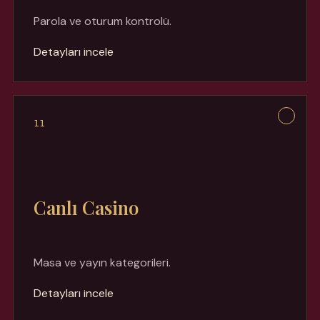
Parola ve oturum kontrolü.
Detayları incele
11
Canlı Casino
Masa ve yayın kategorileri.
Detayları incele