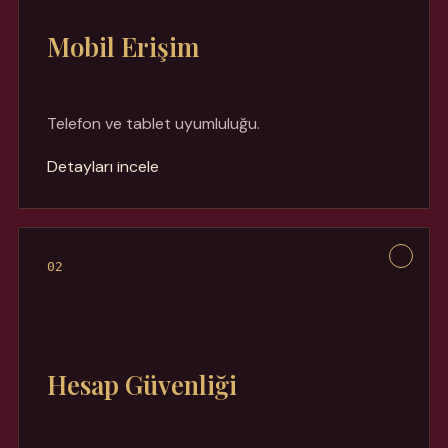
Mobil Erişim
Telefon ve tablet uyumluluğu.
Detayları incele
02
Hesap Güvenliği