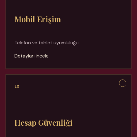
Mobil Erişim
Telefon ve tablet uyumluluğu.
Detayları incele
10
Hesap Güvenliği