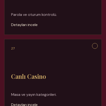
Parola ve oturum kontrolü.
Detayları incele
27
Canlı Casino
Masa ve yayın kategorileri.
Detayları incele