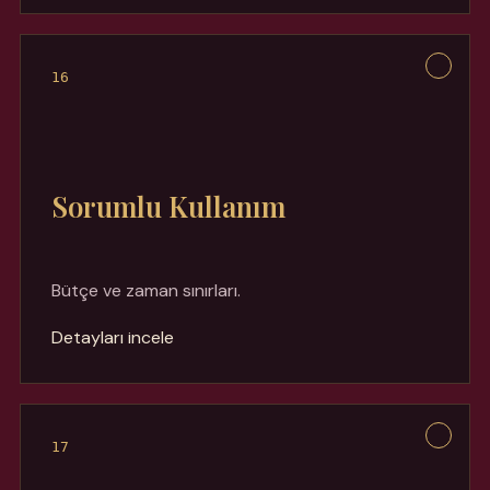
16
Sorumlu Kullanım
Bütçe ve zaman sınırları.
Detayları incele
17