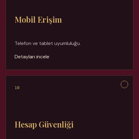
Mobil Erişim
Telefon ve tablet uyumluluğu.
Detayları incele
10
Hesap Güvenliği