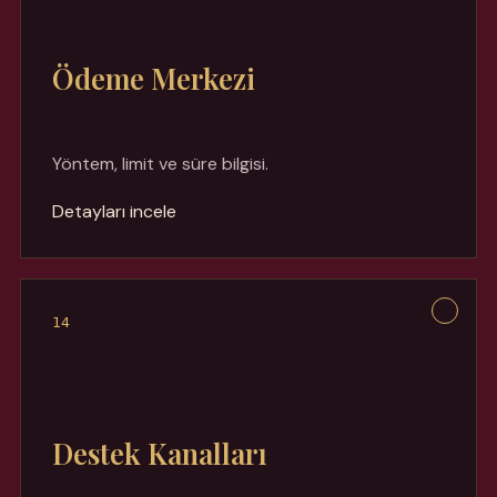
Ödeme Merkezi
Yöntem, limit ve süre bilgisi.
Detayları incele
14
Destek Kanalları