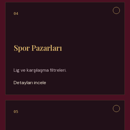
04
Spor Pazarları
Lig ve karşılaşma filtreleri.
Detayları incele
05