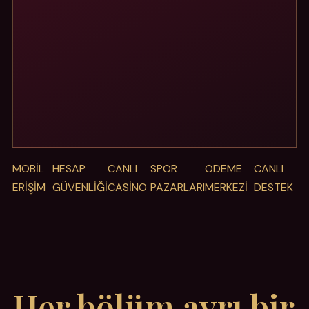
MOBIL
HESAP
CANLI
SPOR
ÖDEME
CANLI
ERIŞIM
GÜVENLIĞI
CASINO
PAZARLARI
MERKEZI
DESTEK
Her bölüm ayrı bir