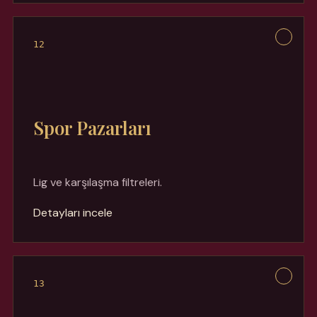
12
Spor Pazarları
Lig ve karşılaşma filtreleri.
Detayları incele
13