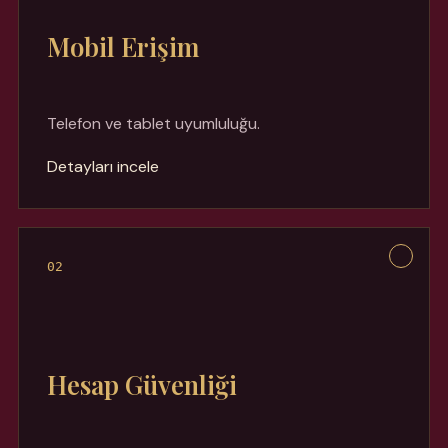
Mobil Erişim
Telefon ve tablet uyumluluğu.
Detayları incele
02
Hesap Güvenliği