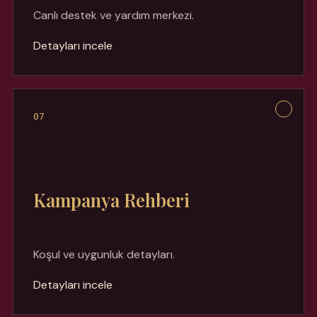
Canlı destek ve yardım merkezi.
Detayları incele
07
Kampanya Rehberi
Koşul ve uygunluk detayları.
Detayları incele