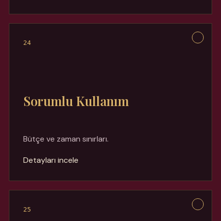
24
Sorumlu Kullanım
Bütçe ve zaman sınırları.
Detayları incele
25