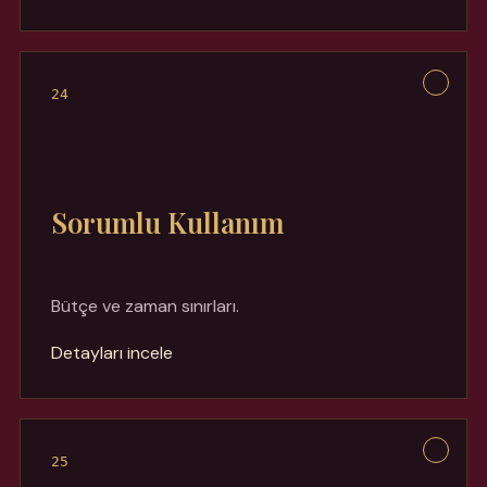
24
Sorumlu Kullanım
Bütçe ve zaman sınırları.
Detayları incele
25