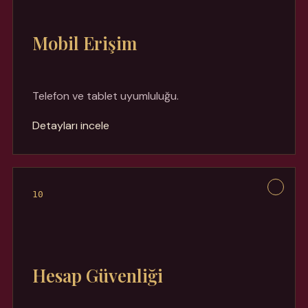
Mobil Erişim
Telefon ve tablet uyumluluğu.
Detayları incele
10
Hesap Güvenliği