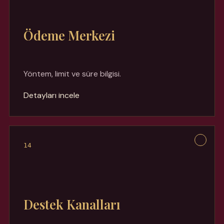
Ödeme Merkezi
Yöntem, limit ve süre bilgisi.
Detayları incele
14
Destek Kanalları