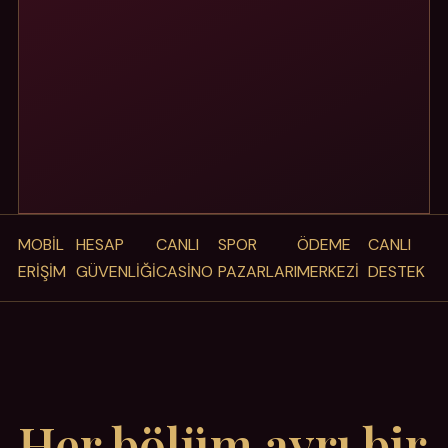
MOBIL
HESAP
CANLI
SPOR
ÖDEME
CANLI
ERIŞIM
GÜVENLIĞI
CASINO
PAZARLARI
MERKEZI
DESTEK
Her bölüm ayrı bir