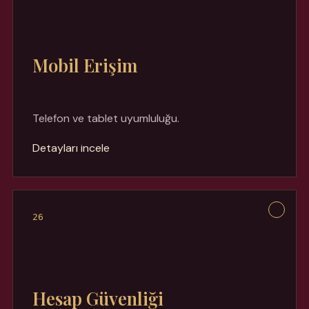
Mobil Erişim
Telefon ve tablet uyumluluğu.
Detayları incele
26
Hesap Güvenliği