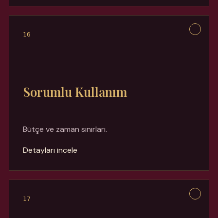
16
Sorumlu Kullanım
Bütçe ve zaman sınırları.
Detayları incele
17