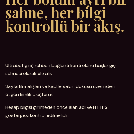
sahne, her bilgi
kontrollü bir akış.
Ultrabet giriş rehberi bağlantı kontrolünü başlangıç
sahnesi olarak ele alır.
Sayfa film afişleri ve kadife salon dokusu üzerinden
özgün kimlik oluşturur.
Hesap bilgisi girilmeden önce alan adı ve HTTPS
göstergesi kontrol edilmelidir.