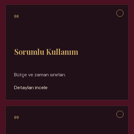
08
Sorumlu Kullanım
Bütçe ve zaman sınırları.
Detayları incele
09