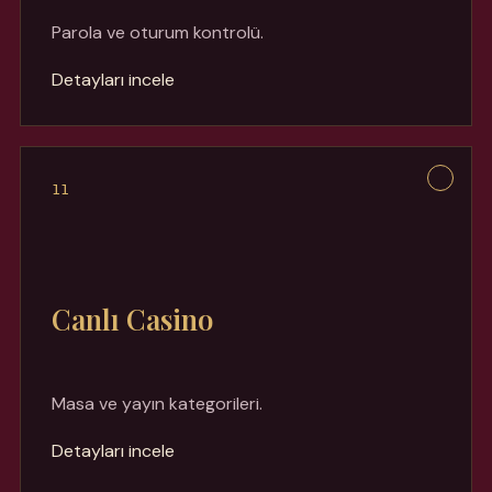
Parola ve oturum kontrolü.
Detayları incele
11
Canlı Casino
Masa ve yayın kategorileri.
Detayları incele