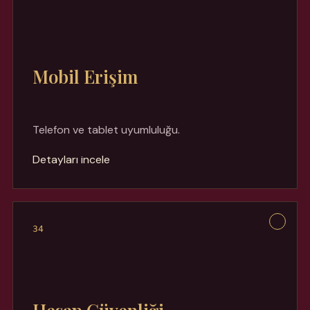
Mobil Erişim
Telefon ve tablet uyumluluğu.
Detayları incele
34