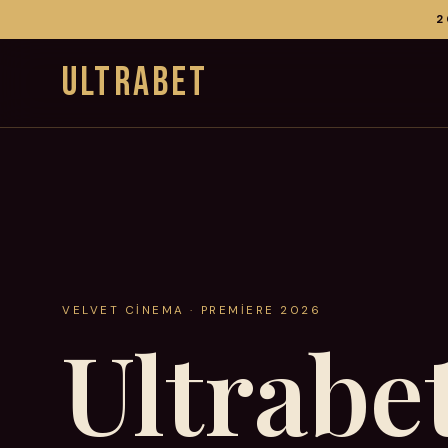
2
Ultrabet
VELVET CINEMA · PREMIERE 2026
Ultrabe