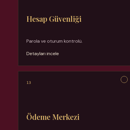
Hesap Güvenliği
Parola ve oturum kontrolü.
Detayları incele
13
Ödeme Merkezi