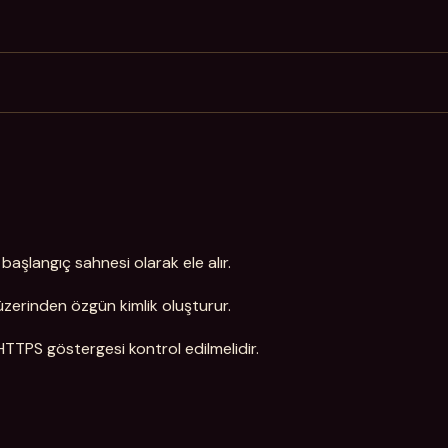
başlangıç sahnesi olarak ele alır.
 üzerinden özgün kimlik oluşturur.
HTTPS göstergesi kontrol edilmelidir.