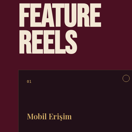
Feature
Reels
01
Mobil Erişim