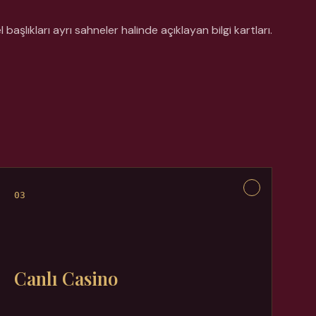
 başlıkları ayrı sahneler halinde açıklayan bilgi kartları.
03
Canlı Casino