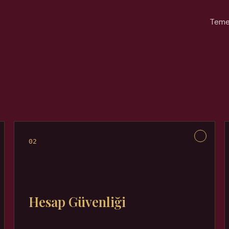
Temel
02
Hesap Güvenliği