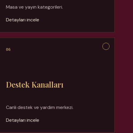
Masa ve yayın kategorileri.
Detayları incele
06
Destek Kanalları
Canlı destek ve yardım merkezi.
Detayları incele