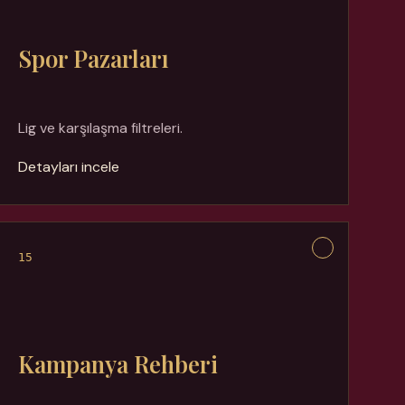
Spor Pazarları
Lig ve karşılaşma filtreleri.
Detayları incele
15
Kampanya Rehberi