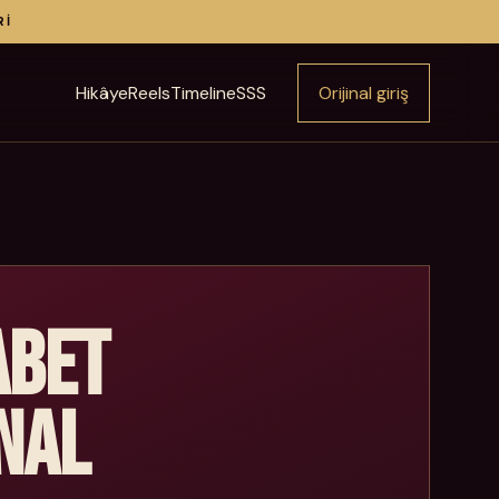
RI
Hikâye
Reels
Timeline
SSS
Orijinal giriş
ABET
NAL