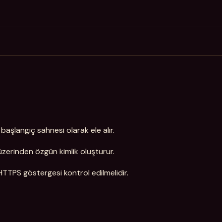
başlangıç sahnesi olarak ele alır.
 üzerinden özgün kimlik oluşturur.
HTTPS göstergesi kontrol edilmelidir.