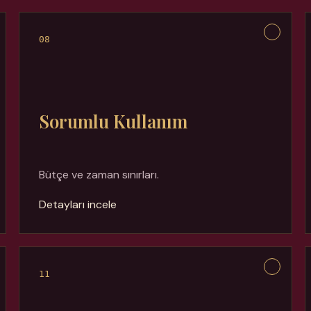
08
Sorumlu Kullanım
Bütçe ve zaman sınırları.
Detayları incele
11