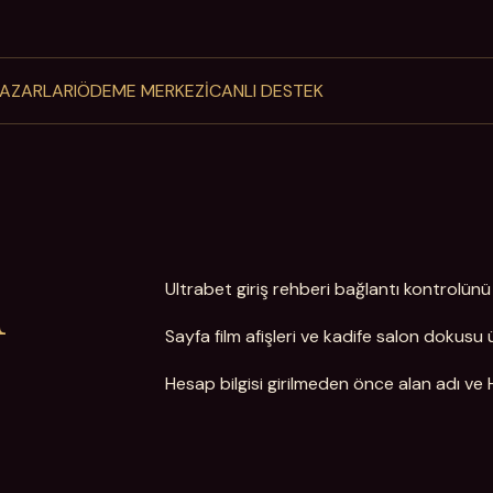
PAZARLARI
ÖDEME MERKEZI
CANLI DESTEK
m
Ultrabet giriş rehberi bağlantı kontrolünü 
Sayfa film afişleri ve kadife salon dokusu
Hesap bilgisi girilmeden önce alan adı ve 