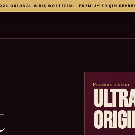
026 ORIJINAL GIRIŞ GÖSTERIMI · PREMIUM ERIŞIM REHBE
Premiere edition
ULTR
t
ORIGI