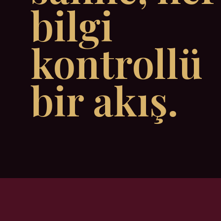
bilgi
kontrollü
bir akış.