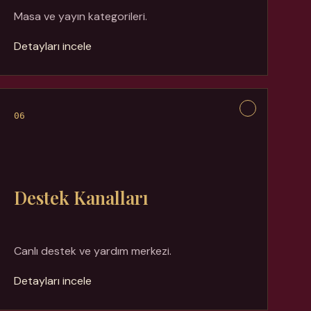
Masa ve yayın kategorileri.
Detayları incele
06
Destek Kanalları
Canlı destek ve yardım merkezi.
Detayları incele