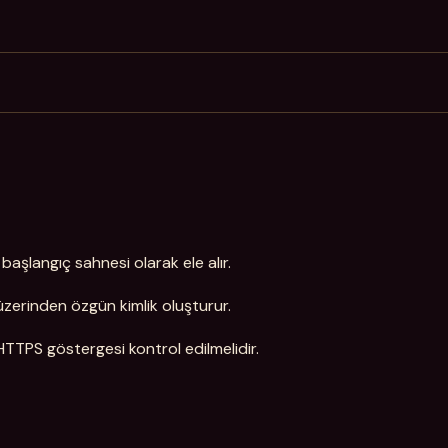
başlangıç sahnesi olarak ele alır.
 üzerinden özgün kimlik oluşturur.
HTTPS göstergesi kontrol edilmelidir.