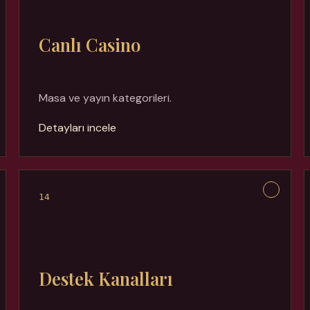
Canlı Casino
Masa ve yayın kategorileri.
Detayları incele
14
Destek Kanalları