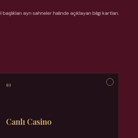
 başlıkları ayrı sahneler halinde açıklayan bilgi kartları.
03
Canlı Casino