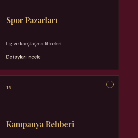
Spor Pazarları
Lig ve karşılaşma filtreleri.
Detayları incele
15
Kampanya Rehberi