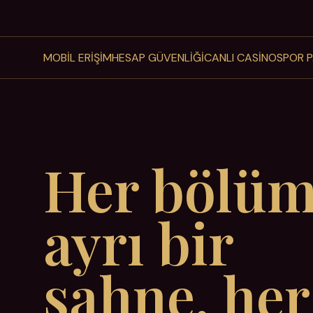
MOBIL ERIŞIM
HESAP GÜVENLIĞI
CANLI CASINO
SPOR 
Her bölü
ayrı bir
sahne, her