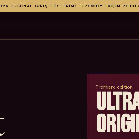
026 ORIJINAL GIRIŞ GÖSTERIMI · PREMIUM ERIŞIM REHBE
Premiere edition
ULTR
t
ORIGI