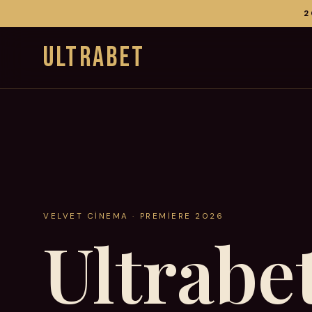
2
Ultrabet
VELVET CINEMA · PREMIERE 2026
Ultrabe