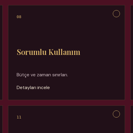
08
Sorumlu Kullanım
Bütçe ve zaman sınırları.
Detayları incele
11