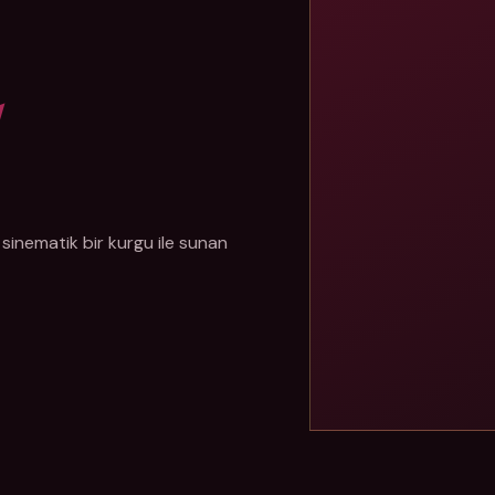
 sinematik bir kurgu ile sunan