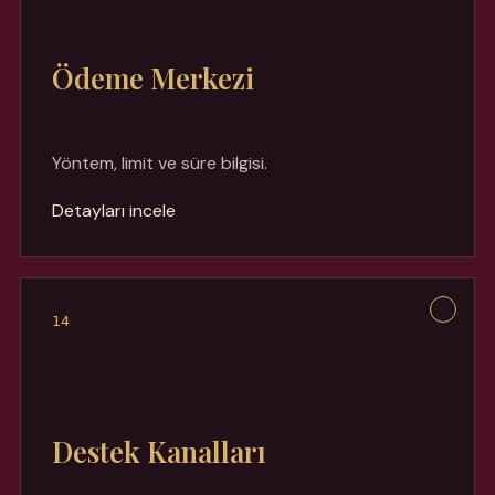
Ödeme Merkezi
Yöntem, limit ve süre bilgisi.
Detayları incele
14
Destek Kanalları