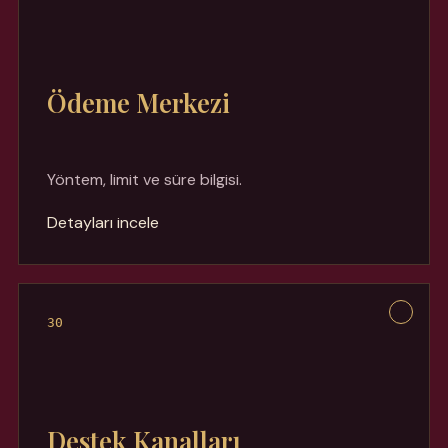
Ödeme Merkezi
Yöntem, limit ve süre bilgisi.
Detayları incele
30
Destek Kanalları