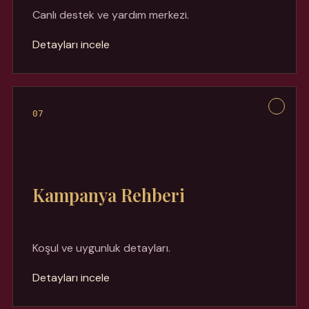
Canlı destek ve yardım merkezi.
Detayları incele
07
Kampanya Rehberi
Koşul ve uygunluk detayları.
Detayları incele