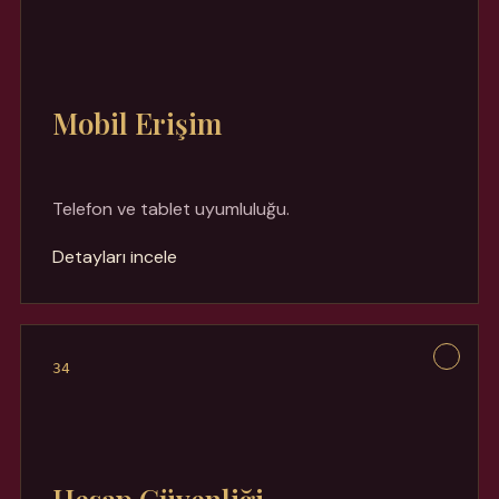
Mobil Erişim
Telefon ve tablet uyumluluğu.
Detayları incele
34