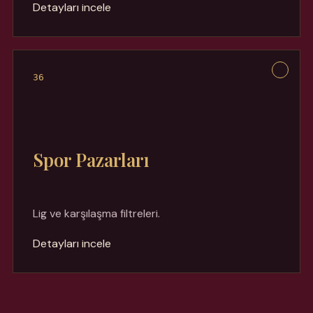
Detayları incele
36
Spor Pazarları
Lig ve karşılaşma filtreleri.
Detayları incele