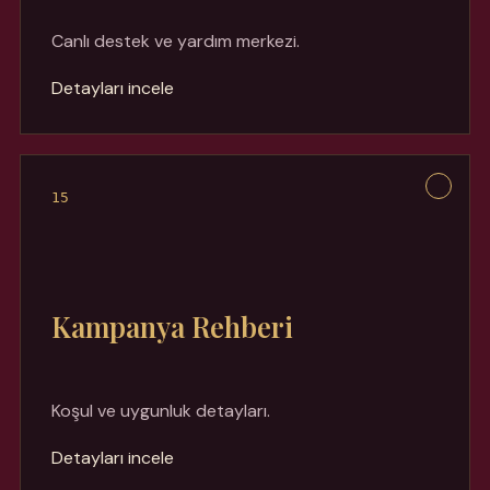
Canlı destek ve yardım merkezi.
Detayları incele
15
Kampanya Rehberi
Koşul ve uygunluk detayları.
Detayları incele