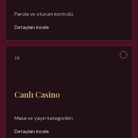
Parola ve oturum kontrolü.
Detayları incele
19
Canlı Casino
Masa ve yayın kategorileri.
Detayları incele