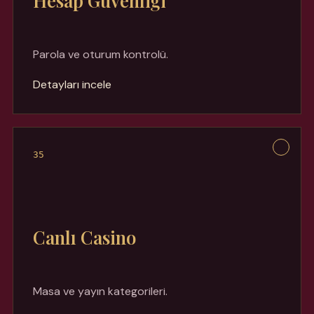
Hesap Güvenliği
Parola ve oturum kontrolü.
Detayları incele
35
Canlı Casino
Masa ve yayın kategorileri.