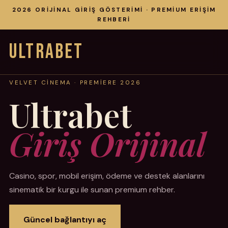
2026 ORIJINAL GIRIŞ GÖSTERIMI · PREMIUM ERIŞIM
REHBERI
Ultrabet
VELVET CINEMA · PREMIERE 2026
Ultrabet
Giriş Orijinal
Casino, spor, mobil erişim, ödeme ve destek alanlarını
sinematik bir kurgu ile sunan premium rehber.
Güncel bağlantıyı aç