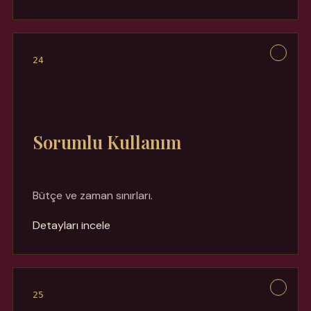
24
Sorumlu Kullanım
Bütçe ve zaman sınırları.
Detayları incele
25