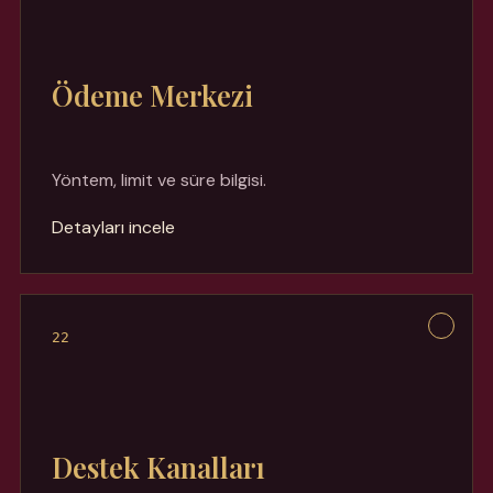
Ödeme Merkezi
Yöntem, limit ve süre bilgisi.
Detayları incele
22
Destek Kanalları