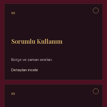
08
Sorumlu Kullanım
Bütçe ve zaman sınırları.
Detayları incele
09