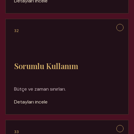
Detayları incele
32
Sorumlu Kullanım
Bütçe ve zaman sınırları.
Detayları incele
33