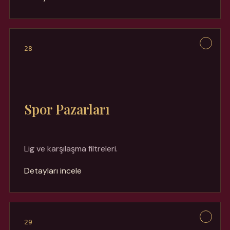
28
Spor Pazarları
Lig ve karşılaşma filtreleri.
Detayları incele
29