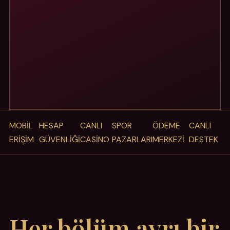
MOBIL
HESAP
CANLI
SPOR
ÖDEME
CANLI
ERIŞIM
GÜVENLIĞI
CASINO
PAZARLARI
MERKEZI
DESTEK
Her bölüm ayrı bir