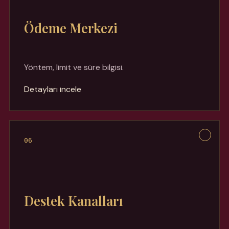
Ödeme Merkezi
Yöntem, limit ve süre bilgisi.
Detayları incele
06
Destek Kanalları