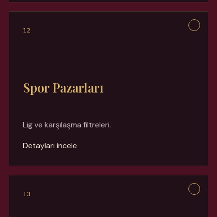
12
Spor Pazarları
Lig ve karşılaşma filtreleri.
Detayları incele
13