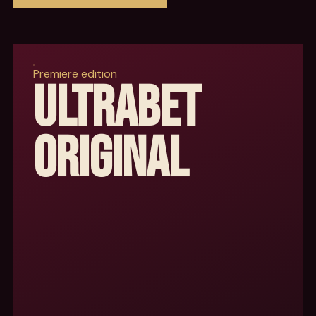
Premiere edition
ULTRABET
ORIGINAL