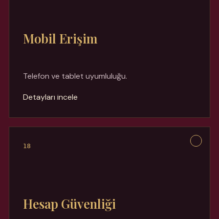
Mobil Erişim
Telefon ve tablet uyumluluğu.
Detayları incele
18
Hesap Güvenliği