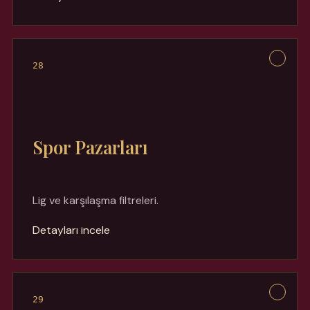
28
Spor Pazarları
Lig ve karşılaşma filtreleri.
Detayları incele
29