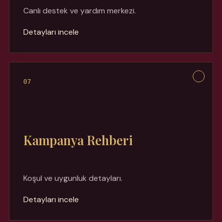
Canlı destek ve yardım merkezi.
Detayları incele
07
Kampanya Rehberi
Koşul ve uygunluk detayları.
Detayları incele