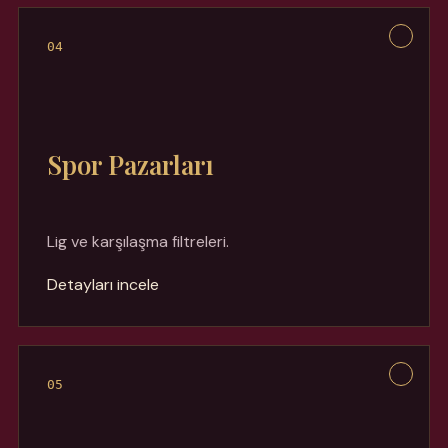
04
Spor Pazarları
Lig ve karşılaşma filtreleri.
Detayları incele
05