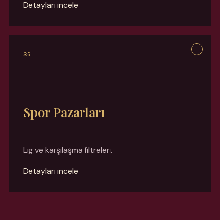
Detayları incele
36
Spor Pazarları
Lig ve karşılaşma filtreleri.
Detayları incele