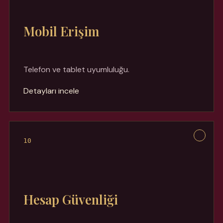
Mobil Erişim
Telefon ve tablet uyumluluğu.
Detayları incele
10
Hesap Güvenliği