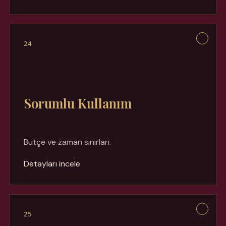
24
Sorumlu Kullanım
Bütçe ve zaman sınırları.
Detayları incele
25