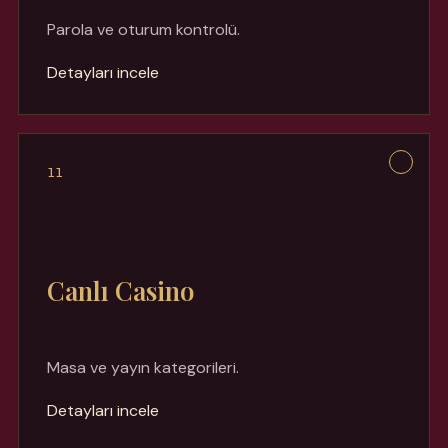
Parola ve oturum kontrolü.
Detayları incele
11
Canlı Casino
Masa ve yayın kategorileri.
Detayları incele