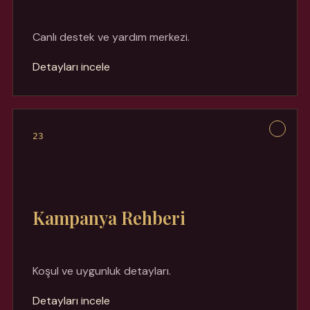
Canlı destek ve yardım merkezi.
Detayları incele
23
Kampanya Rehberi
Koşul ve uygunluk detayları.
Detayları incele