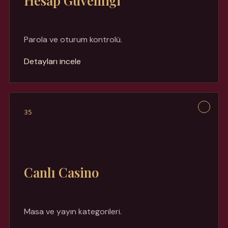
Hesap Güvenliği
Parola ve oturum kontrolü.
Detayları incele
35
Canlı Casino
Masa ve yayın kategorileri.