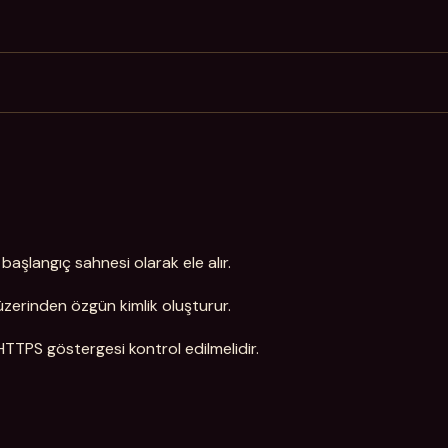
başlangıç sahnesi olarak ele alır.
 üzerinden özgün kimlik oluşturur.
HTTPS göstergesi kontrol edilmelidir.