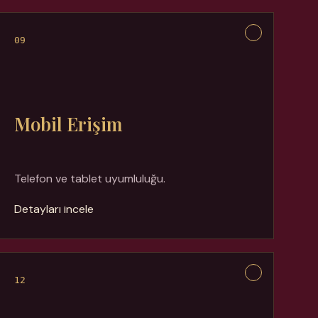
09
Mobil Erişim
Telefon ve tablet uyumluluğu.
Detayları incele
12