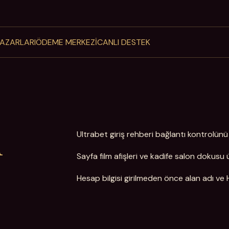
PAZARLARI
ÖDEME MERKEZI
CANLI DESTEK
m
Ultrabet giriş rehberi bağlantı kontrolünü 
Sayfa film afişleri ve kadife salon dokusu
Hesap bilgisi girilmeden önce alan adı ve 