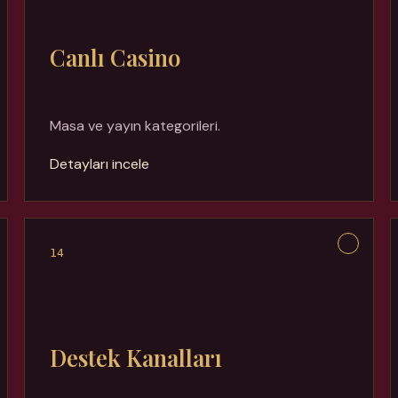
Canlı Casino
Masa ve yayın kategorileri.
Detayları incele
14
Destek Kanalları