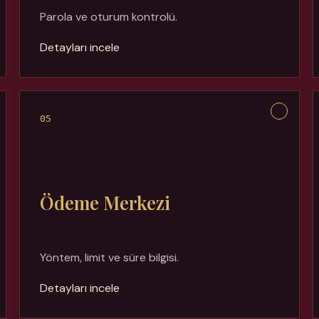
Parola ve oturum kontrolü.
Detayları incele
05
Ödeme Merkezi
Yöntem, limit ve süre bilgisi.
Detayları incele