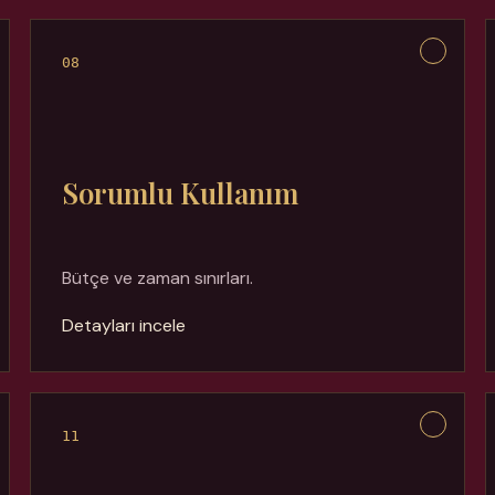
08
Sorumlu Kullanım
Bütçe ve zaman sınırları.
Detayları incele
11