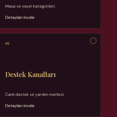
Masa ve yayın kategorileri.
Detayları incele
06
Destek Kanalları
Canlı destek ve yardım merkezi.
Detayları incele