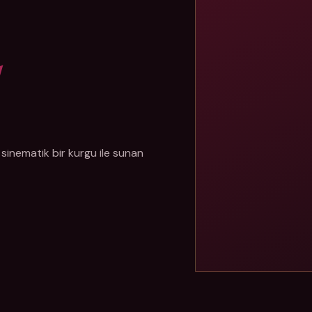
 sinematik bir kurgu ile sunan