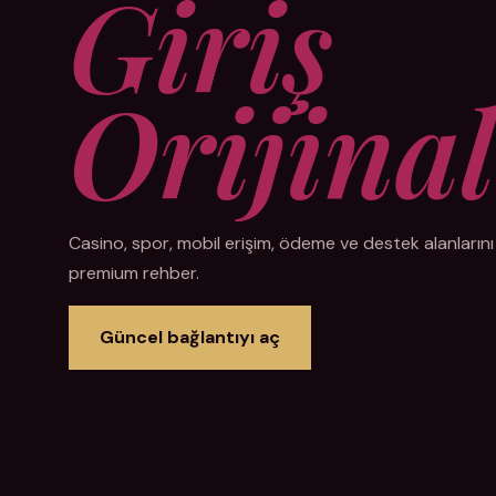
Giriş
Orijinal
Casino, spor, mobil erişim, ödeme ve destek alanlarını
premium rehber.
Güncel bağlantıyı aç