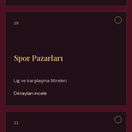
20
Spor Pazarları
Lig ve karşılaşma filtreleri.
Detayları incele
21