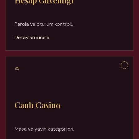
Hesap Güvenliği
Parola ve oturum kontrolü.
Detayları incele
35
Canlı Casino
Masa ve yayın kategorileri.