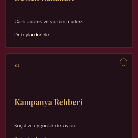
Canlı destek ve yardım merkezi.
Detayları incele
31
Kampanya Rehberi
Koşul ve uygunluk detayları.