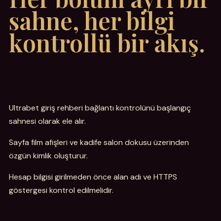
sahne, her bilgi
kontrollü bir akış.
Ultrabet giriş rehberi bağlantı kontrolünü başlangıç
sahnesi olarak ele alır.
Sayfa film afişleri ve kadife salon dokusu üzerinden
özgün kimlik oluşturur.
Hesap bilgisi girilmeden önce alan adı ve HTTPS
göstergesi kontrol edilmelidir.