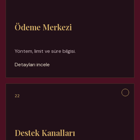
Ödeme Merkezi
Yöntem, limit ve süre bilgisi.
Detayları incele
22
Destek Kanalları