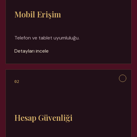
Mobil Erişim
Telefon ve tablet uyumluluğu.
Detayları incele
02
Hesap Güvenliği