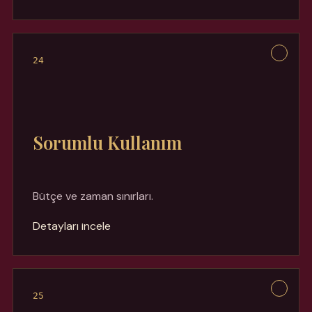
24
Sorumlu Kullanım
Bütçe ve zaman sınırları.
Detayları incele
25