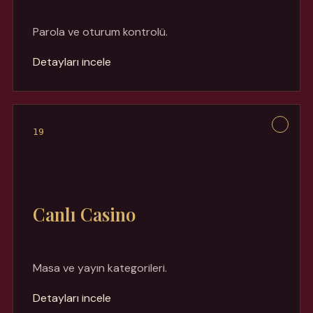
Parola ve oturum kontrolü.
Detayları incele
19
Canlı Casino
Masa ve yayın kategorileri.
Detayları incele