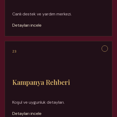
Canlı destek ve yardım merkezi.
Detayları incele
23
Kampanya Rehberi
Koşul ve uygunluk detayları.
Detayları incele