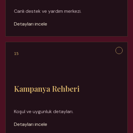
Canlı destek ve yardım merkezi.
Detayları incele
15
Kampanya Rehberi
Koşul ve uygunluk detayları.
Detayları incele