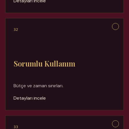
Detayları incele
32
Sorumlu Kullanım
Bütçe ve zaman sınırları.
Detayları incele
33