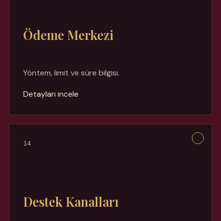
Ödeme Merkezi
Yöntem, limit ve süre bilgisi.
Detayları incele
14
Destek Kanalları