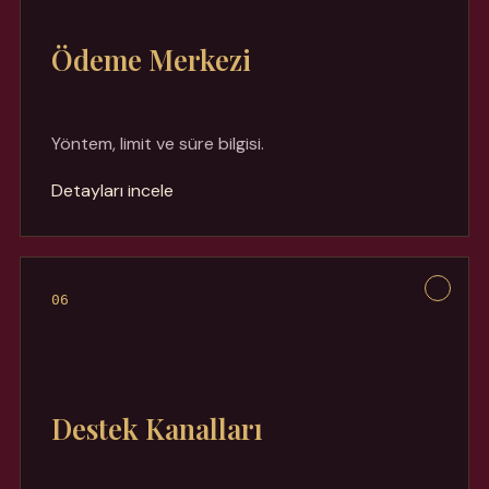
Ödeme Merkezi
Yöntem, limit ve süre bilgisi.
Detayları incele
06
Destek Kanalları