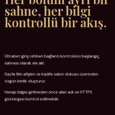
sahne, her bilgi
kontrollü bir akış.
Ultrabet giriş rehberi bağlantı kontrolünü başlangıç
sahnesi olarak ele alır.
Sayfa film afişleri ve kadife salon dokusu üzerinden
özgün kimlik oluşturur.
Hesap bilgisi girilmeden önce alan adı ve HTTPS
göstergesi kontrol edilmelidir.