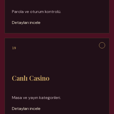
Parola ve oturum kontrolü.
Detayları incele
19
Canlı Casino
Masa ve yayın kategorileri.
Detayları incele