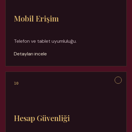
Mobil Erişim
Telefon ve tablet uyumluluğu.
Detayları incele
10
Hesap Güvenliği