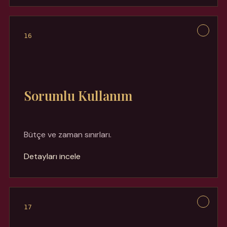
16
Sorumlu Kullanım
Bütçe ve zaman sınırları.
Detayları incele
17