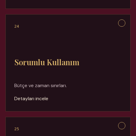
24
Sorumlu Kullanım
Bütçe ve zaman sınırları.
Detayları incele
25