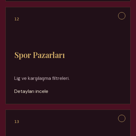
12
Spor Pazarları
Lig ve karşılaşma filtreleri.
Detayları incele
13