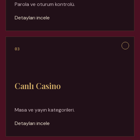
Parola ve oturum kontrolü.
Detayları incele
03
Canlı Casino
Masa ve yayın kategorileri.
Detayları incele