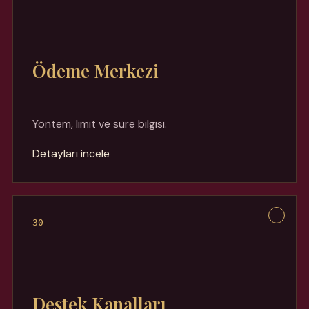
Ödeme Merkezi
Yöntem, limit ve süre bilgisi.
Detayları incele
30
Destek Kanalları