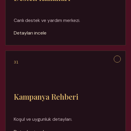
Canlı destek ve yardım merkezi.
Detayları incele
31
Kampanya Rehberi
Koşul ve uygunluk detayları.