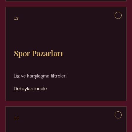
12
Spor Pazarları
Lig ve karşılaşma filtreleri.
Detayları incele
13