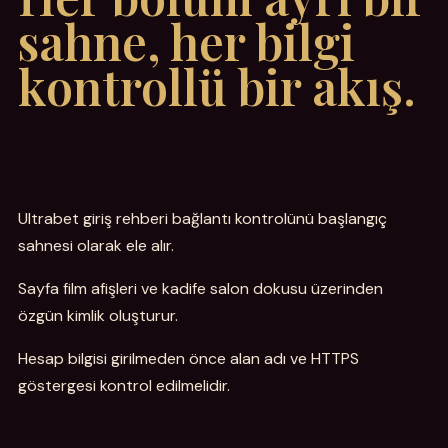
sahne, her bilgi
kontrollü bir akış.
Ultrabet giriş rehberi bağlantı kontrolünü başlangıç
sahnesi olarak ele alır.
Sayfa film afişleri ve kadife salon dokusu üzerinden
özgün kimlik oluşturur.
Hesap bilgisi girilmeden önce alan adı ve HTTPS
göstergesi kontrol edilmelidir.