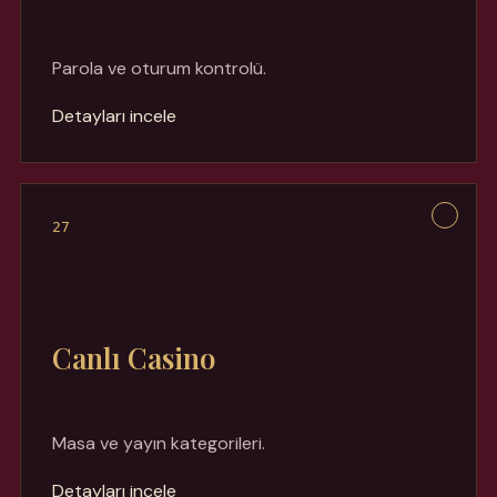
Parola ve oturum kontrolü.
Detayları incele
27
Canlı Casino
Masa ve yayın kategorileri.
Detayları incele