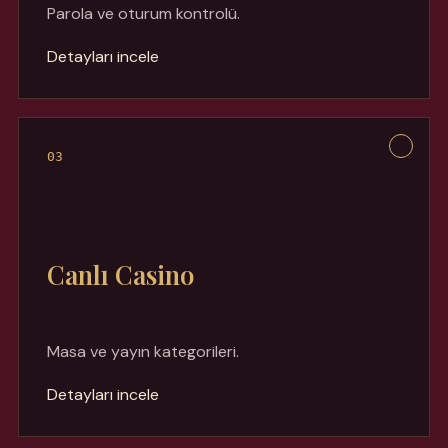
Parola ve oturum kontrolü.
Detayları incele
03
Canlı Casino
Masa ve yayın kategorileri.
Detayları incele