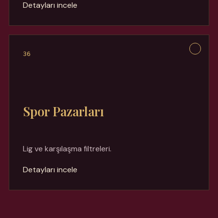
Detayları incele
36
Spor Pazarları
Lig ve karşılaşma filtreleri.
Detayları incele