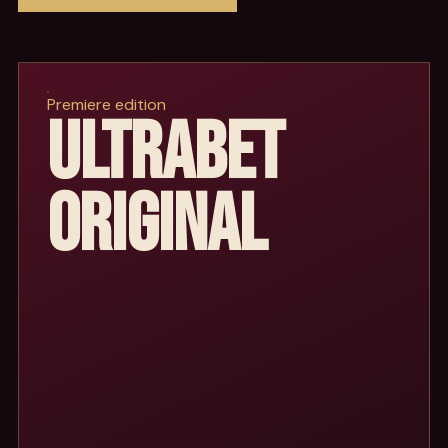
Premiere edition
ULTRABET
ORIGINAL