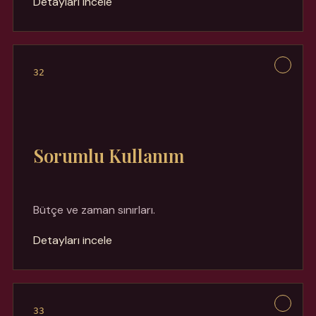
Detayları incele
32
Sorumlu Kullanım
Bütçe ve zaman sınırları.
Detayları incele
33