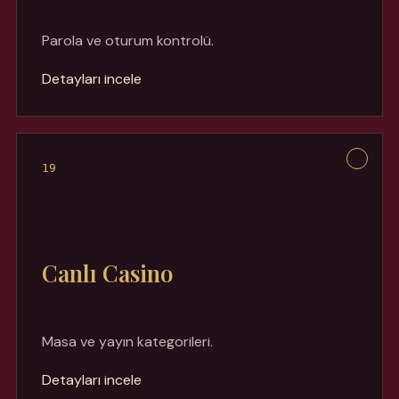
Parola ve oturum kontrolü.
Detayları incele
19
Canlı Casino
Masa ve yayın kategorileri.
Detayları incele