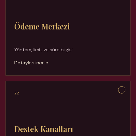
Ödeme Merkezi
Yöntem, limit ve süre bilgisi.
Detayları incele
22
Destek Kanalları