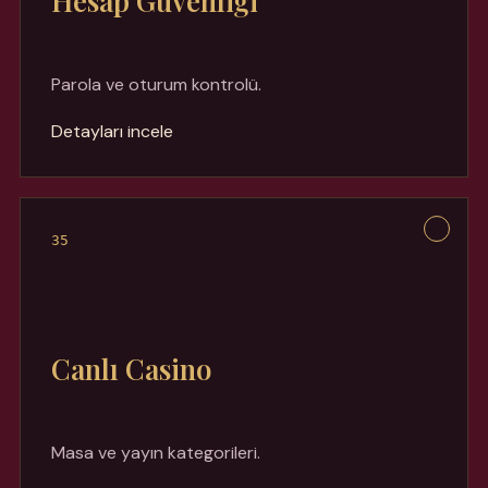
Hesap Güvenliği
Parola ve oturum kontrolü.
Detayları incele
35
Canlı Casino
Masa ve yayın kategorileri.