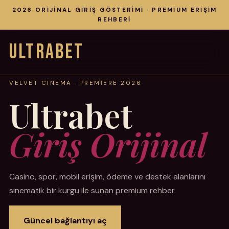
2026 ORIJINAL GIRIŞ GÖSTERIMI · PREMIUM ERIŞIM
REHBERI
Ultrabet
VELVET CINEMA · PREMIERE 2026
Ultrabet
Giriş Orijinal
Casino, spor, mobil erişim, ödeme ve destek alanlarını
sinematik bir kurgu ile sunan premium rehber.
Güncel bağlantıyı aç