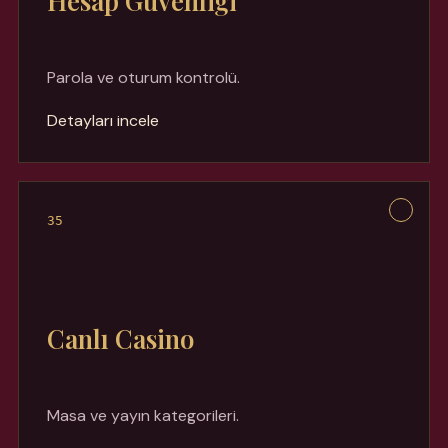
Hesap Güvenliği
Parola ve oturum kontrolü.
Detayları incele
35
Canlı Casino
Masa ve yayın kategorileri.