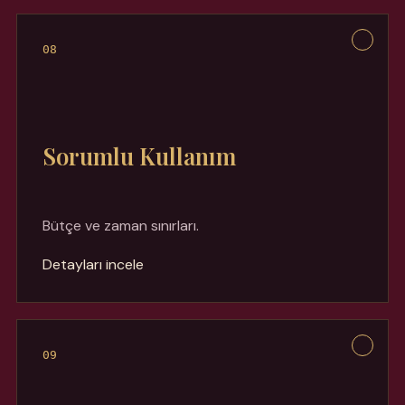
08
Sorumlu Kullanım
Bütçe ve zaman sınırları.
Detayları incele
09