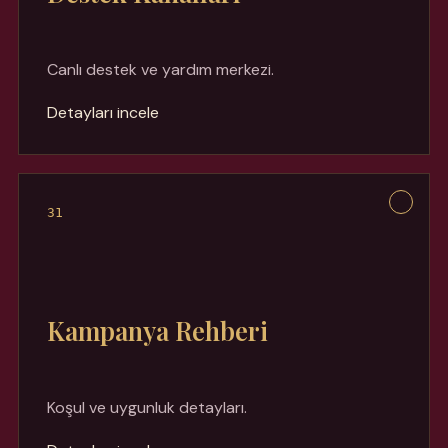
Canlı destek ve yardım merkezi.
Detayları incele
31
Kampanya Rehberi
Koşul ve uygunluk detayları.