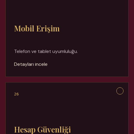
Mobil Erişim
Telefon ve tablet uyumluluğu.
Detayları incele
26
Hesap Güvenliği