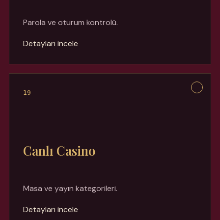
Parola ve oturum kontrolü.
Detayları incele
19
Canlı Casino
Masa ve yayın kategorileri.
Detayları incele