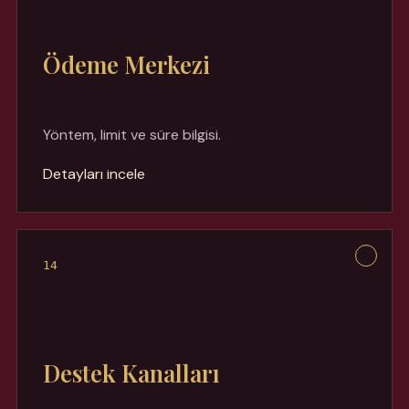
Ödeme Merkezi
Yöntem, limit ve süre bilgisi.
Detayları incele
14
Destek Kanalları