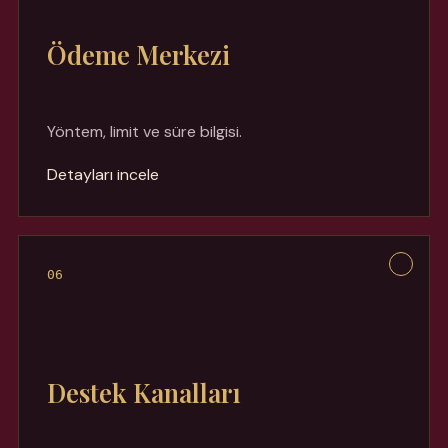
Ödeme Merkezi
Yöntem, limit ve süre bilgisi.
Detayları incele
06
Destek Kanalları