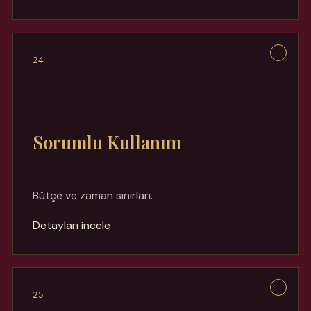
24
Sorumlu Kullanım
Bütçe ve zaman sınırları.
Detayları incele
25