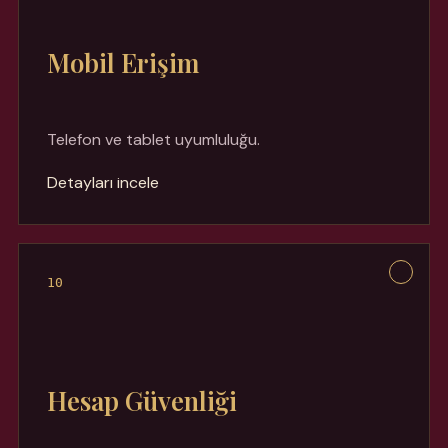
Mobil Erişim
Telefon ve tablet uyumluluğu.
Detayları incele
10
Hesap Güvenliği