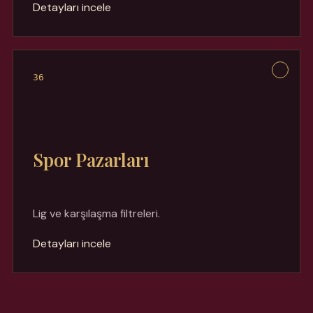
Detayları incele
36
Spor Pazarları
Lig ve karşılaşma filtreleri.
Detayları incele