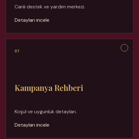
Canlı destek ve yardım merkezi.
Detayları incele
07
Kampanya Rehberi
Koşul ve uygunluk detayları.
Detayları incele