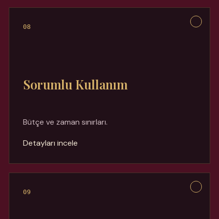
08
Sorumlu Kullanım
Bütçe ve zaman sınırları.
Detayları incele
09