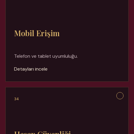
Mobil Erişim
Telefon ve tablet uyumluluğu.
Detayları incele
34