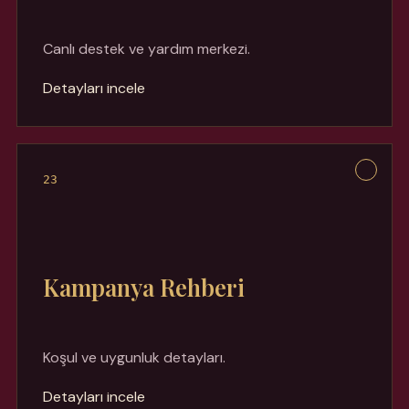
Canlı destek ve yardım merkezi.
Detayları incele
23
Kampanya Rehberi
Koşul ve uygunluk detayları.
Detayları incele