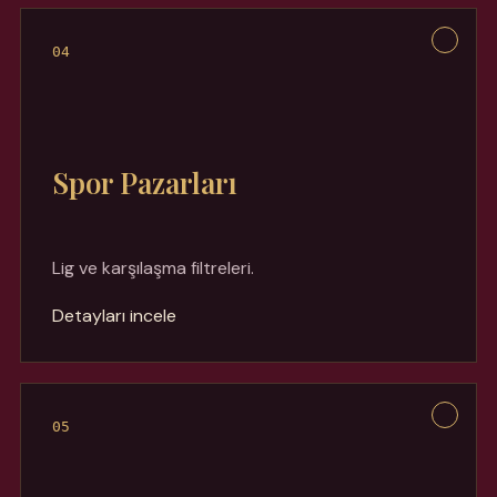
04
Spor Pazarları
Lig ve karşılaşma filtreleri.
Detayları incele
05