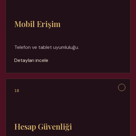
Mobil Erişim
Telefon ve tablet uyumluluğu.
Detayları incele
18
Hesap Güvenliği