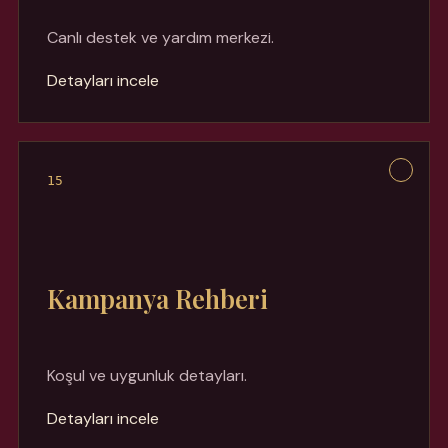
Canlı destek ve yardım merkezi.
Detayları incele
15
Kampanya Rehberi
Koşul ve uygunluk detayları.
Detayları incele