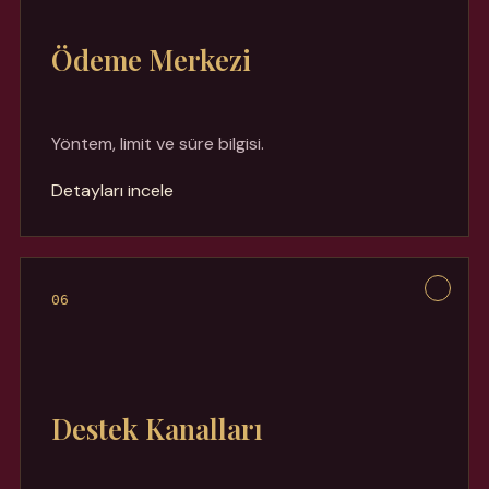
Ödeme Merkezi
Yöntem, limit ve süre bilgisi.
Detayları incele
06
Destek Kanalları