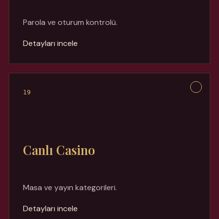
Parola ve oturum kontrolü.
Detayları incele
19
Canlı Casino
Masa ve yayın kategorileri.
Detayları incele