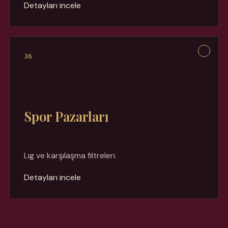
Detayları incele
36
Spor Pazarları
Lig ve karşılaşma filtreleri.
Detayları incele