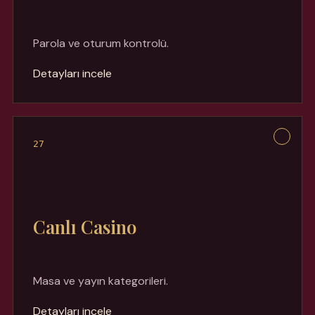
Parola ve oturum kontrolü.
Detayları incele
27
Canlı Casino
Masa ve yayın kategorileri.
Detayları incele