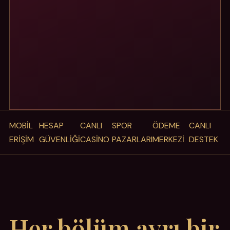
MOBIL
HESAP
CANLI
SPOR
ÖDEME
CANLI
ERIŞIM
GÜVENLIĞI
CASINO
PAZARLARI
MERKEZI
DESTEK
Her bölüm ayrı bir