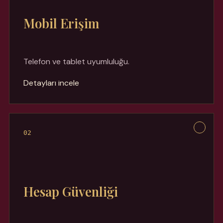
Mobil Erişim
Telefon ve tablet uyumluluğu.
Detayları incele
02
Hesap Güvenliği