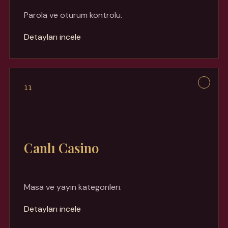
Parola ve oturum kontrolü.
Detayları incele
11
Canlı Casino
Masa ve yayın kategorileri.
Detayları incele