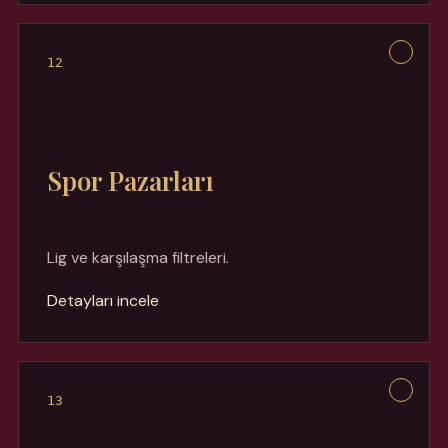
12
Spor Pazarları
Lig ve karşılaşma filtreleri.
Detayları incele
13