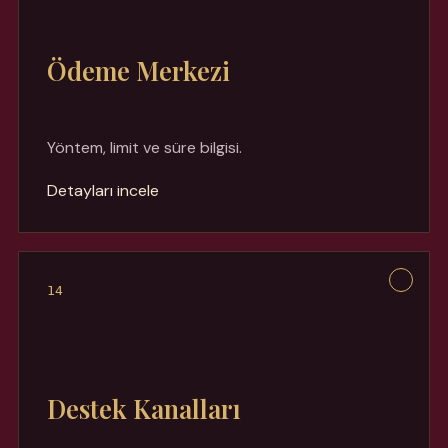
Ödeme Merkezi
Yöntem, limit ve süre bilgisi.
Detayları incele
14
Destek Kanalları