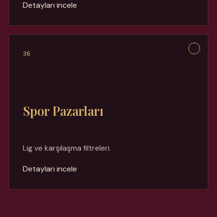
Detayları incele
36
Spor Pazarları
Lig ve karşılaşma filtreleri.
Detayları incele