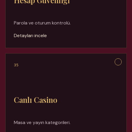
Hesap Güvenliği
Parola ve oturum kontrolü.
Detayları incele
35
Canlı Casino
Masa ve yayın kategorileri.