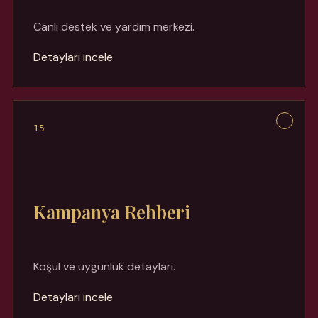
Canlı destek ve yardım merkezi.
Detayları incele
15
Kampanya Rehberi
Koşul ve uygunluk detayları.
Detayları incele