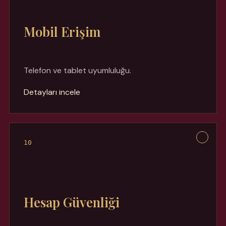
Mobil Erişim
Telefon ve tablet uyumluluğu.
Detayları incele
10
Hesap Güvenliği