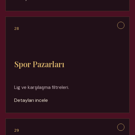
28
Spor Pazarları
Lig ve karşılaşma filtreleri.
Detayları incele
29