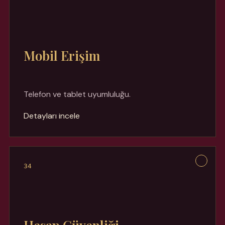
Mobil Erişim
Telefon ve tablet uyumluluğu.
Detayları incele
34