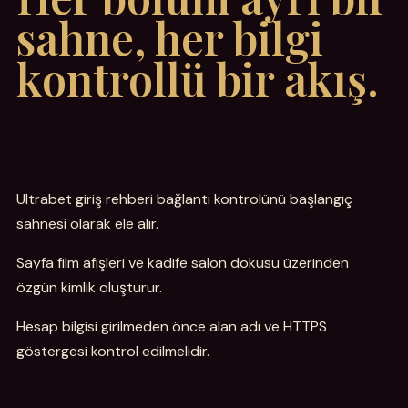
sahne, her bilgi
kontrollü bir akış.
Ultrabet giriş rehberi bağlantı kontrolünü başlangıç
sahnesi olarak ele alır.
Sayfa film afişleri ve kadife salon dokusu üzerinden
özgün kimlik oluşturur.
Hesap bilgisi girilmeden önce alan adı ve HTTPS
göstergesi kontrol edilmelidir.