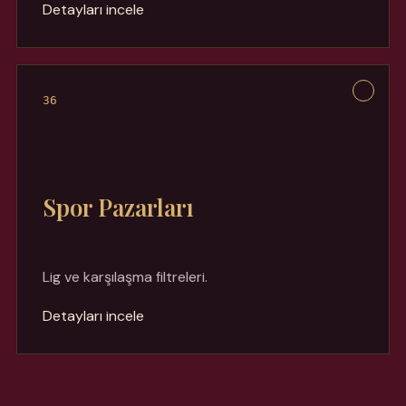
Detayları incele
36
Spor Pazarları
Lig ve karşılaşma filtreleri.
Detayları incele