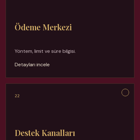
Ödeme Merkezi
Yöntem, limit ve süre bilgisi.
Detayları incele
22
Destek Kanalları