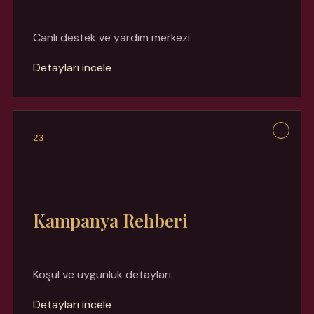
Canlı destek ve yardım merkezi.
Detayları incele
23
Kampanya Rehberi
Koşul ve uygunluk detayları.
Detayları incele