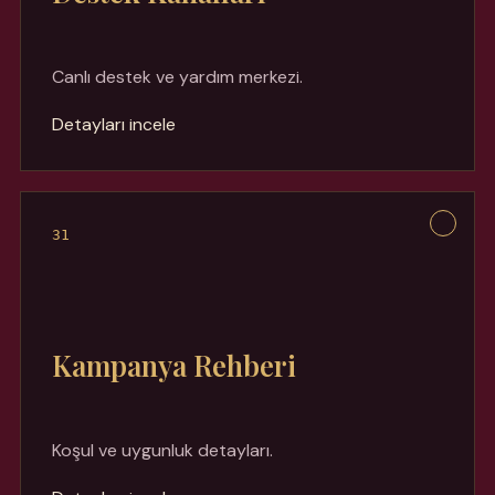
Canlı destek ve yardım merkezi.
Detayları incele
31
Kampanya Rehberi
Koşul ve uygunluk detayları.