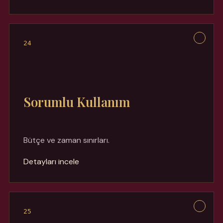
24
Sorumlu Kullanım
Bütçe ve zaman sınırları.
Detayları incele
25