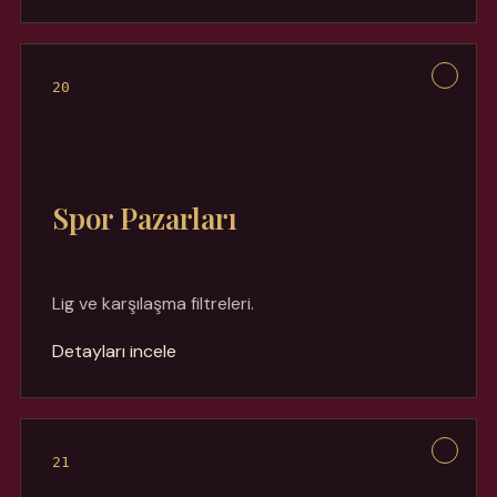
20
Spor Pazarları
Lig ve karşılaşma filtreleri.
Detayları incele
21