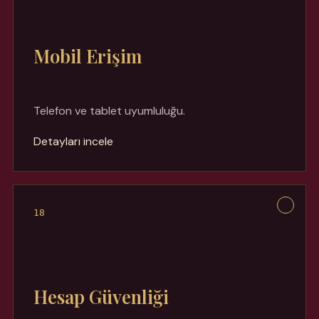
Mobil Erişim
Telefon ve tablet uyumluluğu.
Detayları incele
18
Hesap Güvenliği