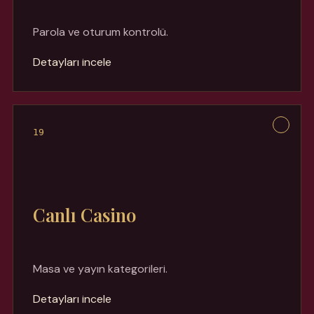
Parola ve oturum kontrolü.
Detayları incele
19
Canlı Casino
Masa ve yayın kategorileri.
Detayları incele