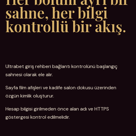
sahne, her bilgi
kontrollü bir akış.
Ultrabet giriş rehberi bağlantı kontrolünü başlangıç
sahnesi olarak ele alır.
Sayfa film afişleri ve kadife salon dokusu üzerinden
özgün kimlik oluşturur.
Hesap bilgisi girilmeden önce alan adı ve HTTPS
göstergesi kontrol edilmelidir.