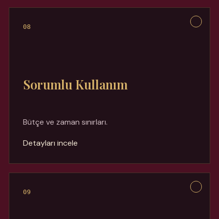
08
Sorumlu Kullanım
Bütçe ve zaman sınırları.
Detayları incele
09