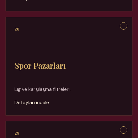
28
Spor Pazarları
Lig ve karşılaşma filtreleri.
Detayları incele
29