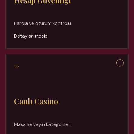
Hesap Güvenliği
Parola ve oturum kontrolü.
Detayları incele
35
Canlı Casino
Masa ve yayın kategorileri.