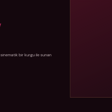
 sinematik bir kurgu ile sunan