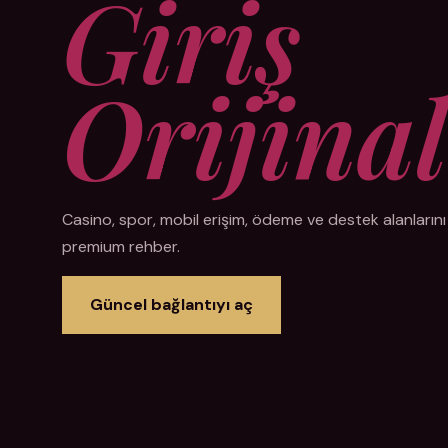
Giriş
Orijinal
Casino, spor, mobil erişim, ödeme ve destek alanlarını
premium rehber.
Güncel bağlantıyı aç