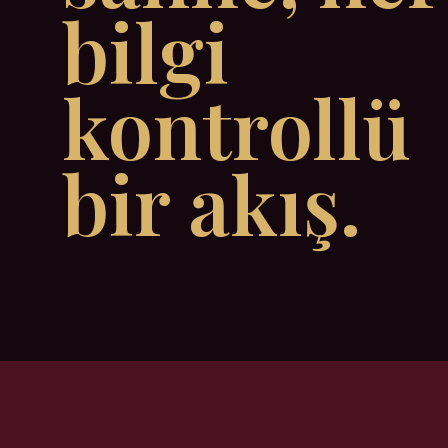
bilgi
kontrollü
bir akış.