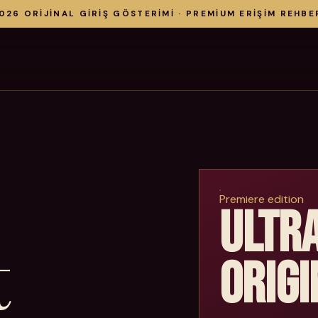
026 ORIJINAL GIRIŞ GÖSTERIMI · PREMIUM ERIŞIM REHBE
Premiere edition
ULTR
t
ORIGI