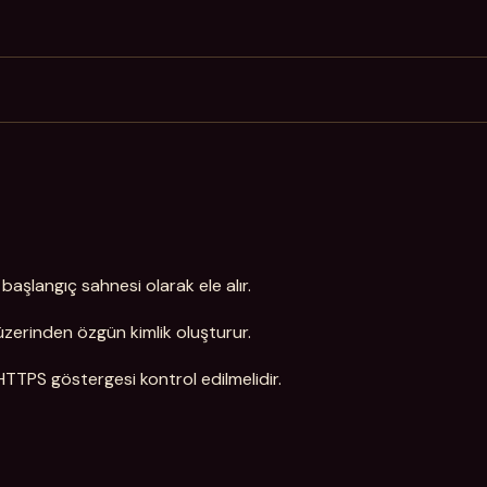
başlangıç sahnesi olarak ele alır.
 üzerinden özgün kimlik oluşturur.
HTTPS göstergesi kontrol edilmelidir.