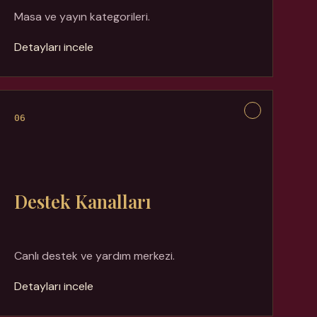
Masa ve yayın kategorileri.
Detayları incele
06
Destek Kanalları
Canlı destek ve yardım merkezi.
Detayları incele