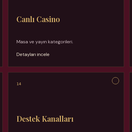
Canlı Casino
Masa ve yayın kategorileri.
Detayları incele
14
Destek Kanalları