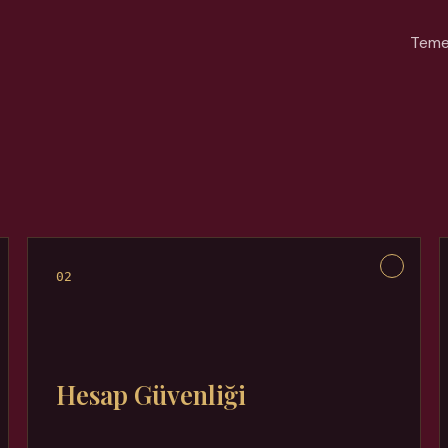
Temel
02
Hesap Güvenliği