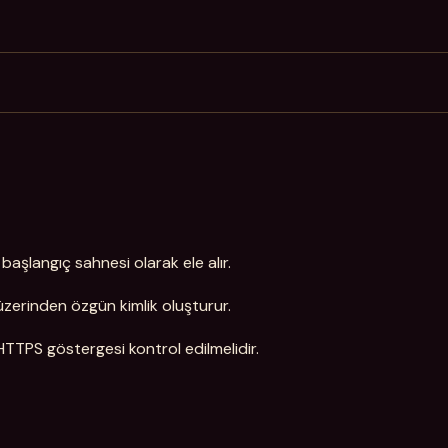
başlangıç sahnesi olarak ele alır.
 üzerinden özgün kimlik oluşturur.
HTTPS göstergesi kontrol edilmelidir.