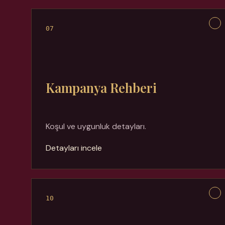
07
Kampanya Rehberi
Koşul ve uygunluk detayları.
Detayları incele
10