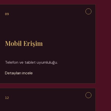
09
Mobil Erişim
Telefon ve tablet uyumluluğu.
Detayları incele
12