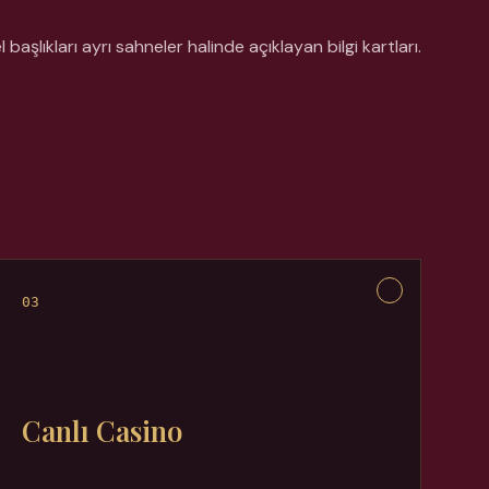
 başlıkları ayrı sahneler halinde açıklayan bilgi kartları.
03
Canlı Casino