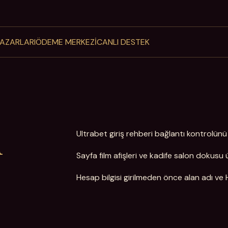
PAZARLARI
ÖDEME MERKEZI
CANLI DESTEK
m
Ultrabet giriş rehberi bağlantı kontrolünü 
Sayfa film afişleri ve kadife salon dokusu
Hesap bilgisi girilmeden önce alan adı ve 