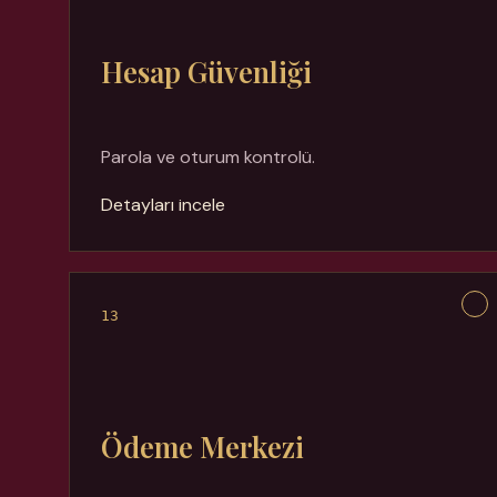
Hesap Güvenliği
Parola ve oturum kontrolü.
Detayları incele
13
Ödeme Merkezi