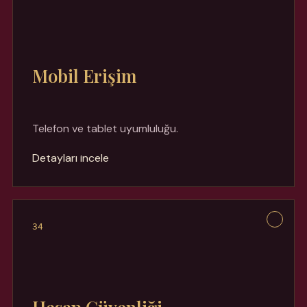
Mobil Erişim
Telefon ve tablet uyumluluğu.
Detayları incele
34