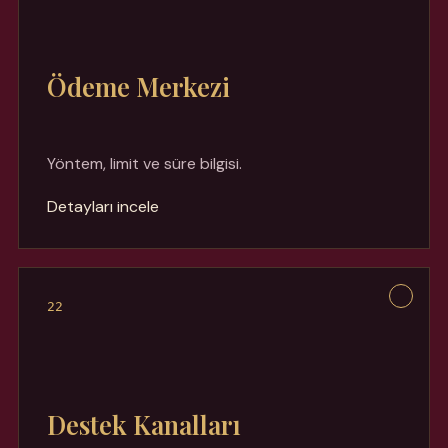
Ödeme Merkezi
Yöntem, limit ve süre bilgisi.
Detayları incele
22
Destek Kanalları