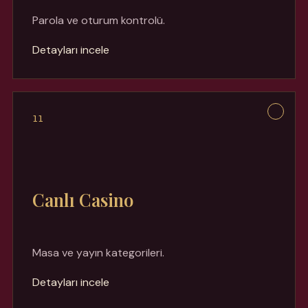
Parola ve oturum kontrolü.
Detayları incele
11
Canlı Casino
Masa ve yayın kategorileri.
Detayları incele