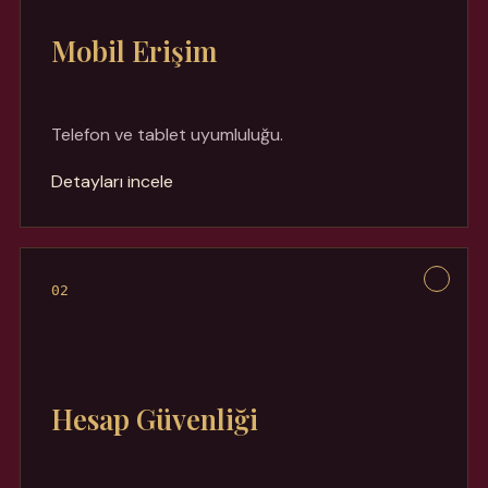
Mobil Erişim
Telefon ve tablet uyumluluğu.
Detayları incele
02
Hesap Güvenliği