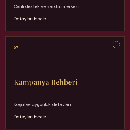
Canlı destek ve yardım merkezi.
Detayları incele
07
Kampanya Rehberi
Koşul ve uygunluk detayları.
Detayları incele