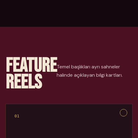
Feature
Temel başlıkları ayrı sahneler
Reels
halinde açıklayan bilgi kartları.
01