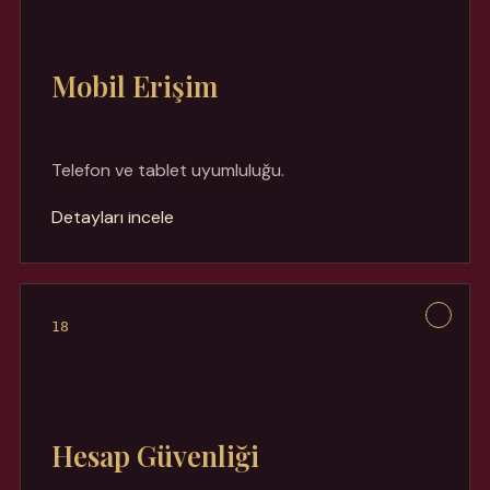
Mobil Erişim
Telefon ve tablet uyumluluğu.
Detayları incele
18
Hesap Güvenliği