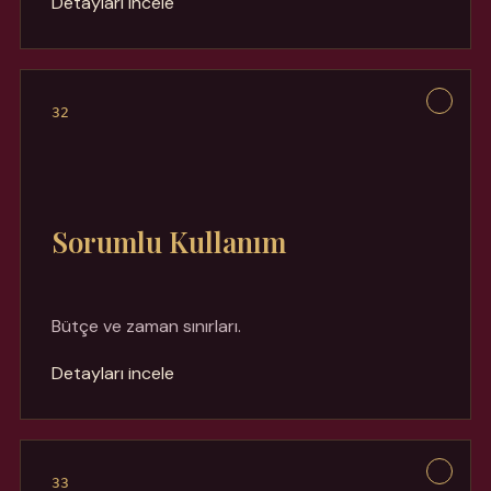
Detayları incele
32
Sorumlu Kullanım
Bütçe ve zaman sınırları.
Detayları incele
33