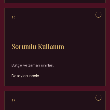
16
Sorumlu Kullanım
Bütçe ve zaman sınırları.
Detayları incele
17