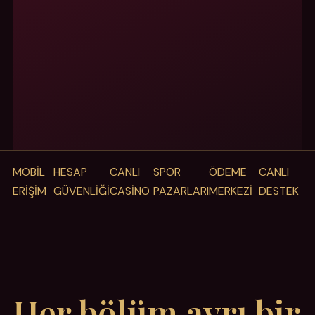
MOBIL
HESAP
CANLI
SPOR
ÖDEME
CANLI
ERIŞIM
GÜVENLIĞI
CASINO
PAZARLARI
MERKEZI
DESTEK
Her bölüm ayrı bir