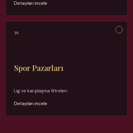
Detayları incele
36
Spor Pazarları
Lig ve karşılaşma filtreleri.
Detayları incele