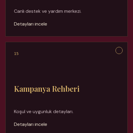
Canlı destek ve yardım merkezi.
Detayları incele
15
Kampanya Rehberi
Koşul ve uygunluk detayları.
Detayları incele