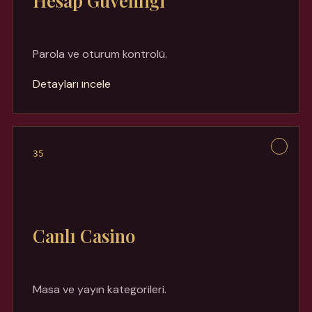
Hesap Güvenliği
Parola ve oturum kontrolü.
Detayları incele
35
Canlı Casino
Masa ve yayın kategorileri.