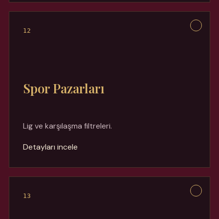
12
Spor Pazarları
Lig ve karşılaşma filtreleri.
Detayları incele
13