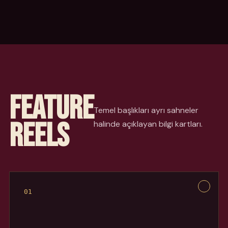
Feature
Temel başlıkları ayrı sahneler
Reels
halinde açıklayan bilgi kartları.
01