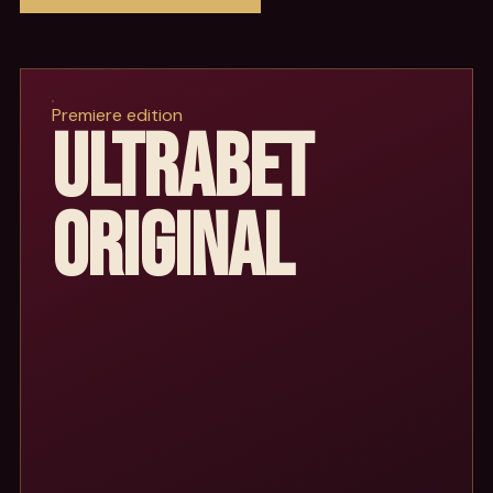
Premiere edition
ULTRABET
ORIGINAL