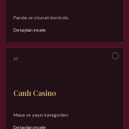
Parola ve oturum kontrolü.
Detayları incele
27
Canlı Casino
Masa ve yayın kategorileri.
Detayları incele