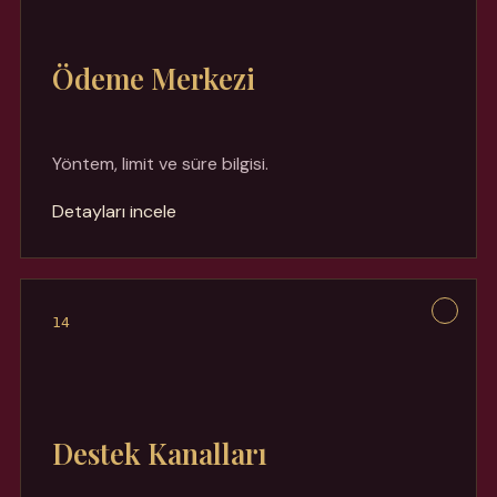
Ödeme Merkezi
Yöntem, limit ve süre bilgisi.
Detayları incele
14
Destek Kanalları