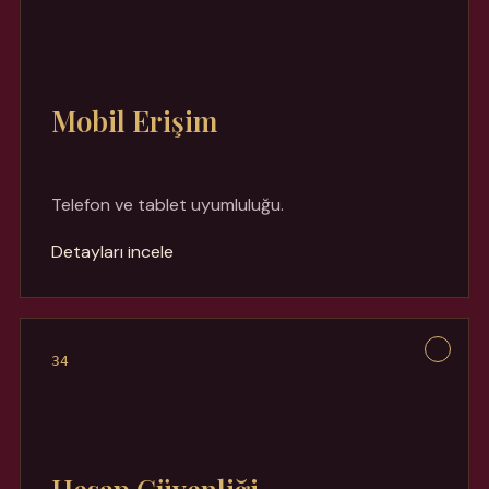
Mobil Erişim
Telefon ve tablet uyumluluğu.
Detayları incele
34