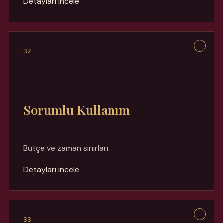
Detayları incele
32
Sorumlu Kullanım
Bütçe ve zaman sınırları.
Detayları incele
33