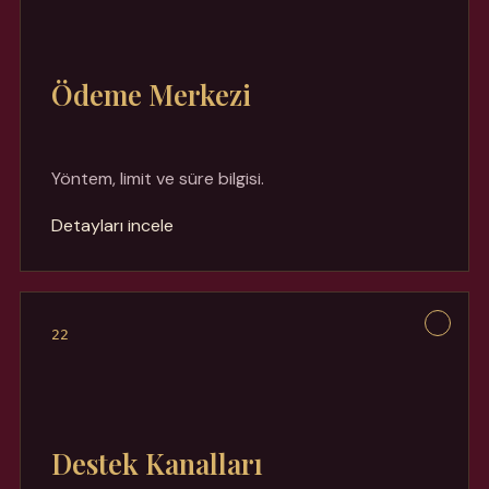
Ödeme Merkezi
Yöntem, limit ve süre bilgisi.
Detayları incele
22
Destek Kanalları