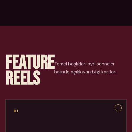
Feature
Temel başlıkları ayrı sahneler
Reels
halinde açıklayan bilgi kartları.
01