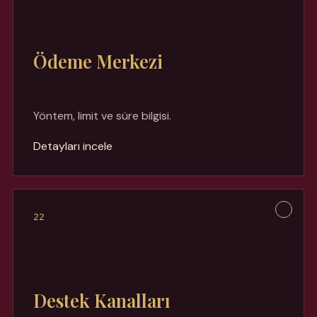
Ödeme Merkezi
Yöntem, limit ve süre bilgisi.
Detayları incele
22
Destek Kanalları