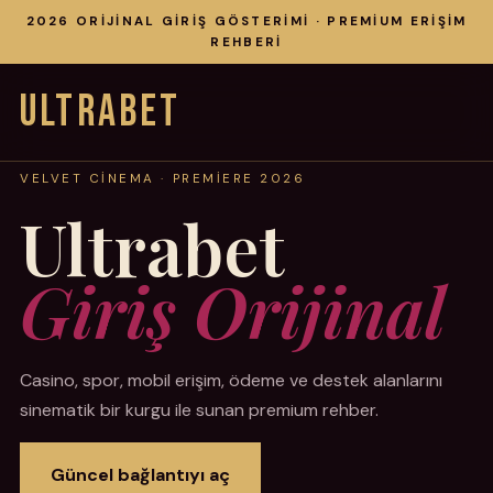
2026 ORIJINAL GIRIŞ GÖSTERIMI · PREMIUM ERIŞIM
REHBERI
Ultrabet
VELVET CINEMA · PREMIERE 2026
Ultrabet
Giriş Orijinal
Casino, spor, mobil erişim, ödeme ve destek alanlarını
sinematik bir kurgu ile sunan premium rehber.
Güncel bağlantıyı aç