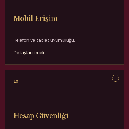
Mobil Erişim
Telefon ve tablet uyumluluğu.
Detayları incele
10
Hesap Güvenliği