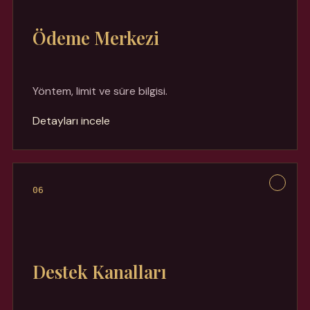
Ödeme Merkezi
Yöntem, limit ve süre bilgisi.
Detayları incele
06
Destek Kanalları