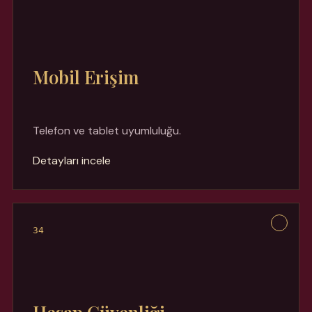
Mobil Erişim
Telefon ve tablet uyumluluğu.
Detayları incele
34