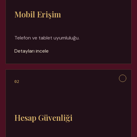
Mobil Erişim
Telefon ve tablet uyumluluğu.
Detayları incele
02
Hesap Güvenliği