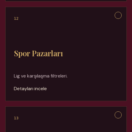
12
Spor Pazarları
Lig ve karşılaşma filtreleri.
Detayları incele
13