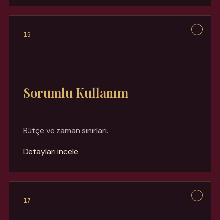
16
Sorumlu Kullanım
Bütçe ve zaman sınırları.
Detayları incele
17