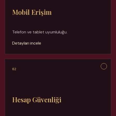
Mobil Erişim
Telefon ve tablet uyumluluğu.
Detayları incele
02
Hesap Güvenliği