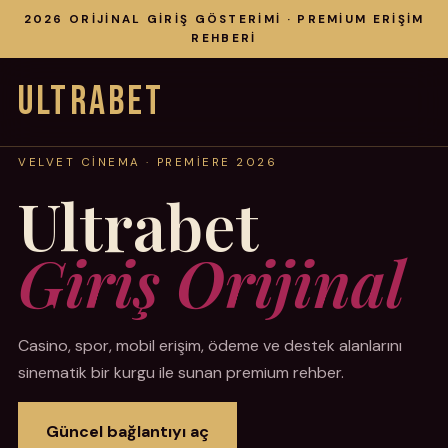
2026 ORIJINAL GIRIŞ GÖSTERIMI · PREMIUM ERIŞIM
REHBERI
Ultrabet
VELVET CINEMA · PREMIERE 2026
Ultrabet
Giriş Orijinal
Casino, spor, mobil erişim, ödeme ve destek alanlarını
sinematik bir kurgu ile sunan premium rehber.
Güncel bağlantıyı aç