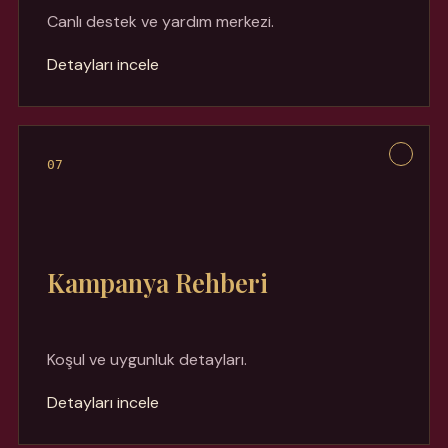
Canlı destek ve yardım merkezi.
Detayları incele
07
Kampanya Rehberi
Koşul ve uygunluk detayları.
Detayları incele