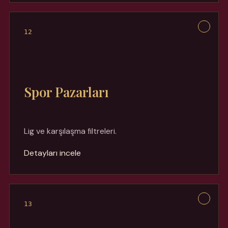
12
Spor Pazarları
Lig ve karşılaşma filtreleri.
Detayları incele
13