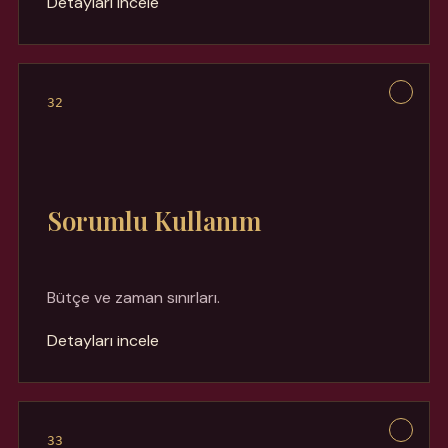
Detayları incele
32
Sorumlu Kullanım
Bütçe ve zaman sınırları.
Detayları incele
33