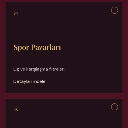
04
Spor Pazarları
Lig ve karşılaşma filtreleri.
Detayları incele
05