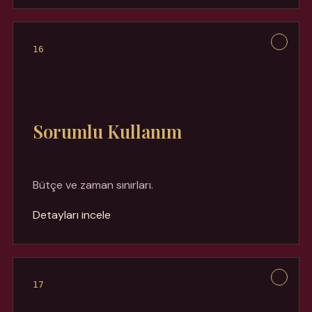
16
Sorumlu Kullanım
Bütçe ve zaman sınırları.
Detayları incele
17