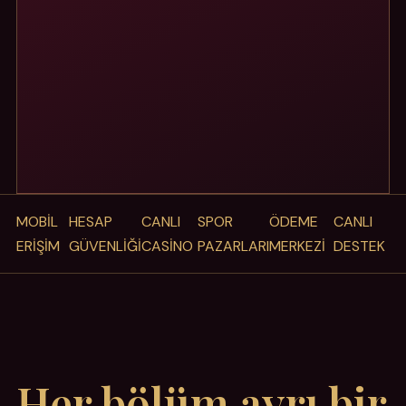
MOBIL
HESAP
CANLI
SPOR
ÖDEME
CANLI
ERIŞIM
GÜVENLIĞI
CASINO
PAZARLARI
MERKEZI
DESTEK
Her bölüm ayrı bir