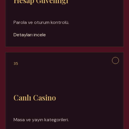
Hesap Güvenliği
Parola ve oturum kontrolü.
Detayları incele
35
Canlı Casino
Masa ve yayın kategorileri.