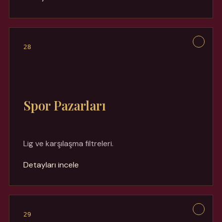
28
Spor Pazarları
Lig ve karşılaşma filtreleri.
Detayları incele
29