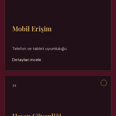
Mobil Erişim
Telefon ve tablet uyumluluğu.
Detayları incele
34