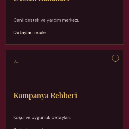
Canlı destek ve yardım merkezi.
Detayları incele
31
Kampanya Rehberi
Koşul ve uygunluk detayları.