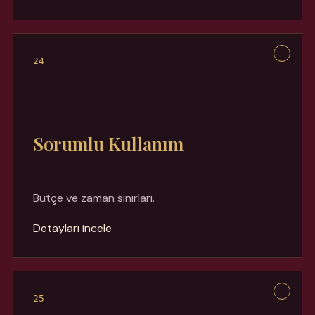
24
Sorumlu Kullanım
Bütçe ve zaman sınırları.
Detayları incele
25