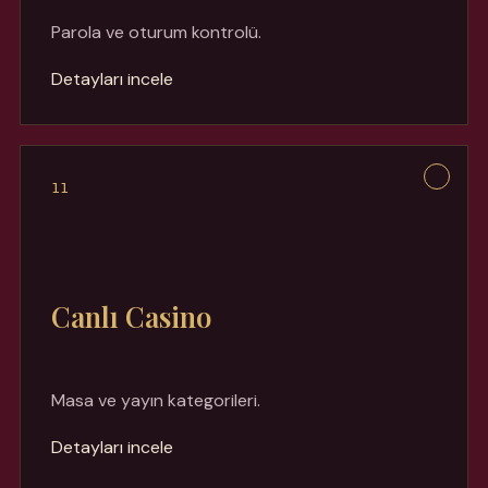
Parola ve oturum kontrolü.
Detayları incele
11
Canlı Casino
Masa ve yayın kategorileri.
Detayları incele