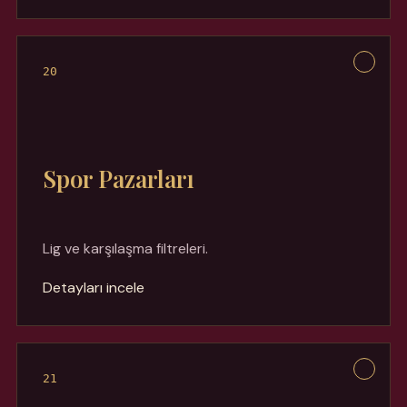
20
Spor Pazarları
Lig ve karşılaşma filtreleri.
Detayları incele
21