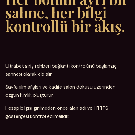
sahne, her bilgi
kontrollü bir akış.
Ultrabet giriş rehberi bağlantı kontrolünü başlangıç
sahnesi olarak ele alır.
Sayfa film afişleri ve kadife salon dokusu üzerinden
özgün kimlik oluşturur.
Hesap bilgisi girilmeden önce alan adı ve HTTPS
göstergesi kontrol edilmelidir.