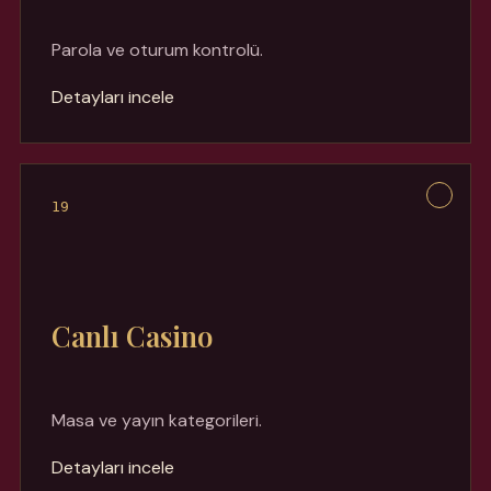
Parola ve oturum kontrolü.
Detayları incele
19
Canlı Casino
Masa ve yayın kategorileri.
Detayları incele