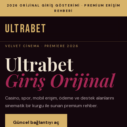
2026 ORIJINAL GIRIŞ GÖSTERIMI · PREMIUM ERIŞIM
REHBERI
Ultrabet
VELVET CINEMA · PREMIERE 2026
Ultrabet
Giriş Orijinal
Casino, spor, mobil erişim, ödeme ve destek alanlarını
sinematik bir kurgu ile sunan premium rehber.
Güncel bağlantıyı aç