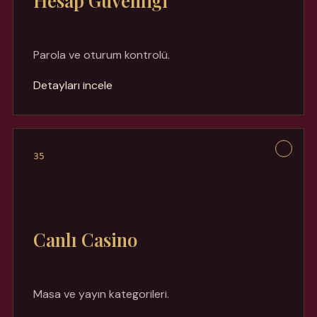
Hesap Güvenliği
Parola ve oturum kontrolü.
Detayları incele
35
Canlı Casino
Masa ve yayın kategorileri.