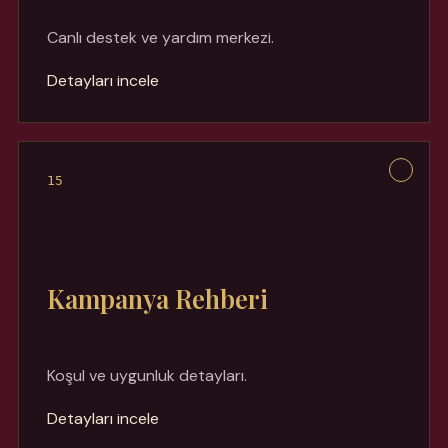
Canlı destek ve yardım merkezi.
Detayları incele
15
Kampanya Rehberi
Koşul ve uygunluk detayları.
Detayları incele