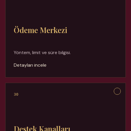
Ödeme Merkezi
Yöntem, limit ve süre bilgisi.
Detayları incele
30
Destek Kanalları