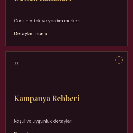
Canlı destek ve yardım merkezi.
Detayları incele
31
Kampanya Rehberi
Koşul ve uygunluk detayları.