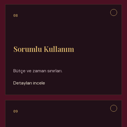
08
Sorumlu Kullanım
Bütçe ve zaman sınırları.
Detayları incele
09