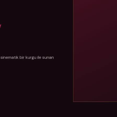
 sinematik bir kurgu ile sunan