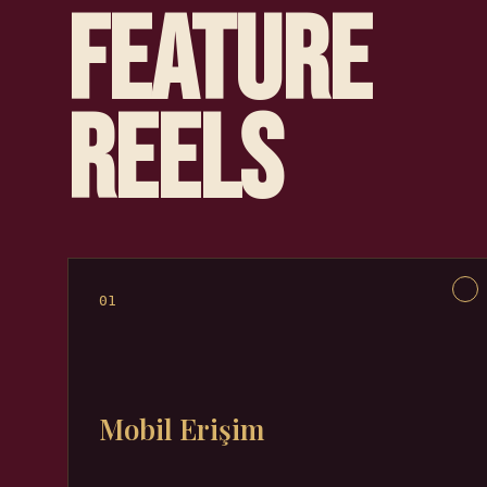
Feature
Reels
01
Mobil Erişim