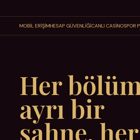
MOBIL ERIŞIM
HESAP GÜVENLIĞI
CANLI CASINO
SPOR 
Her bölü
ayrı bir
sahne, her