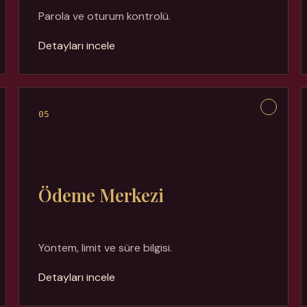
Parola ve oturum kontrolü.
Detayları incele
05
Ödeme Merkezi
Yöntem, limit ve süre bilgisi.
Detayları incele