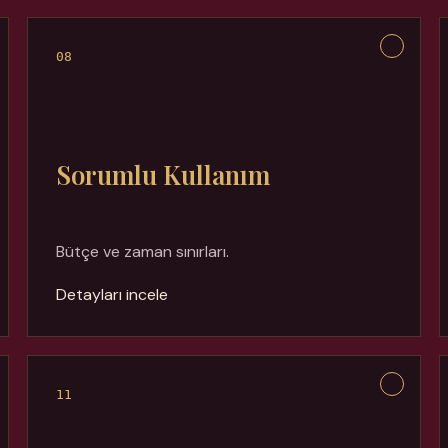
08
Sorumlu Kullanım
Bütçe ve zaman sınırları.
Detayları incele
11