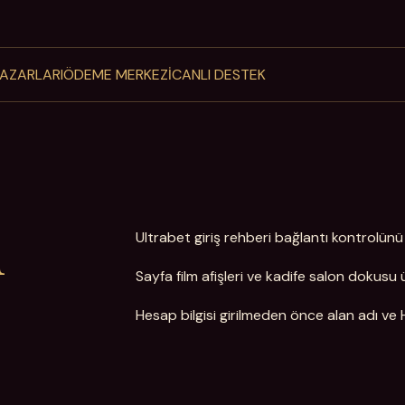
PAZARLARI
ÖDEME MERKEZI
CANLI DESTEK
m
Ultrabet giriş rehberi bağlantı kontrolünü 
Sayfa film afişleri ve kadife salon dokusu
Hesap bilgisi girilmeden önce alan adı ve 