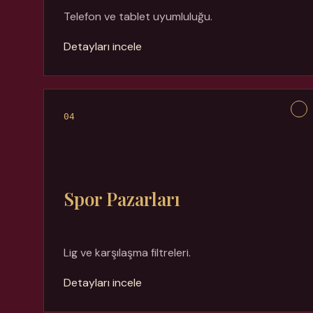
Telefon ve tablet uyumluluğu.
Detayları incele
04
Spor Pazarları
Lig ve karşılaşma filtreleri.
Detayları incele