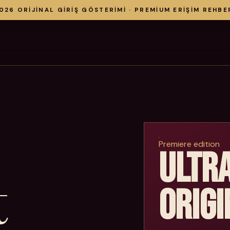
026 ORIJINAL GIRIŞ GÖSTERIMI · PREMIUM ERIŞIM REHBE
Premiere edition
ULTR
t
ORIGI