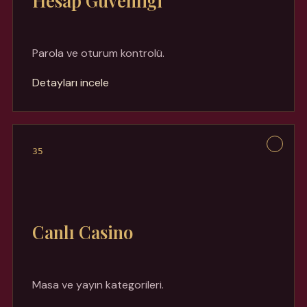
Hesap Güvenliği
Parola ve oturum kontrolü.
Detayları incele
35
Canlı Casino
Masa ve yayın kategorileri.