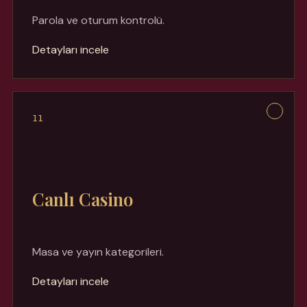
Parola ve oturum kontrolü.
Detayları incele
11
Canlı Casino
Masa ve yayın kategorileri.
Detayları incele