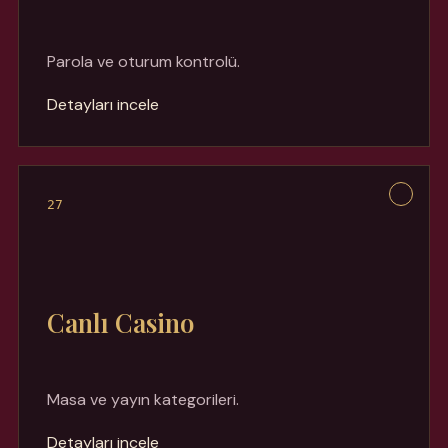
Parola ve oturum kontrolü.
Detayları incele
27
Canlı Casino
Masa ve yayın kategorileri.
Detayları incele