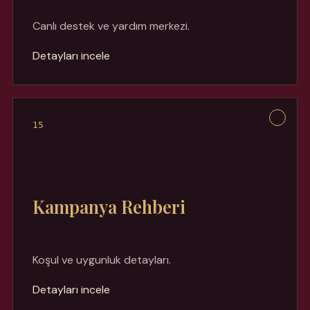
Canlı destek ve yardım merkezi.
Detayları incele
15
Kampanya Rehberi
Koşul ve uygunluk detayları.
Detayları incele