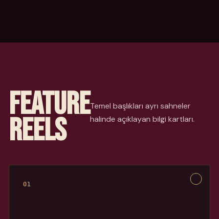
Feature
Temel başlıkları ayrı sahneler
Reels
halinde açıklayan bilgi kartları.
01