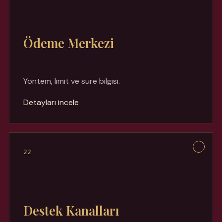
Ödeme Merkezi
Yöntem, limit ve süre bilgisi.
Detayları incele
22
Destek Kanalları