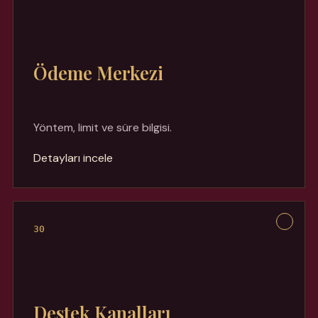
Ödeme Merkezi
Yöntem, limit ve süre bilgisi.
Detayları incele
30
Destek Kanalları