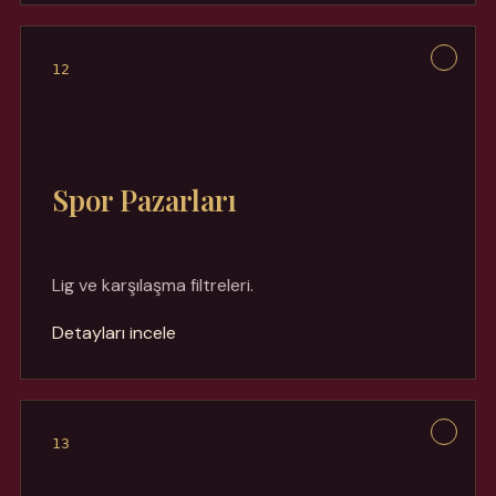
12
Spor Pazarları
Lig ve karşılaşma filtreleri.
Detayları incele
13