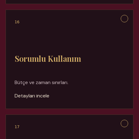
16
Sorumlu Kullanım
Bütçe ve zaman sınırları.
Detayları incele
17