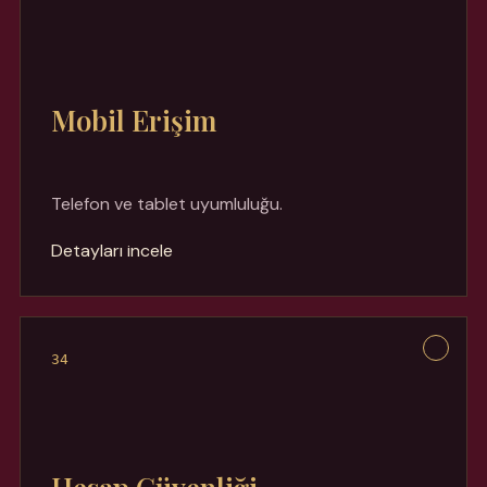
Mobil Erişim
Telefon ve tablet uyumluluğu.
Detayları incele
34