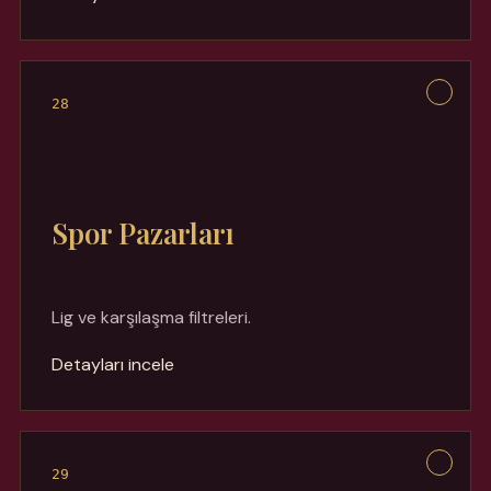
28
Spor Pazarları
Lig ve karşılaşma filtreleri.
Detayları incele
29