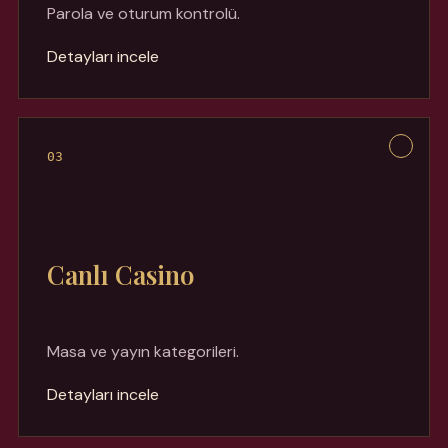
Parola ve oturum kontrolü.
Detayları incele
03
Canlı Casino
Masa ve yayın kategorileri.
Detayları incele