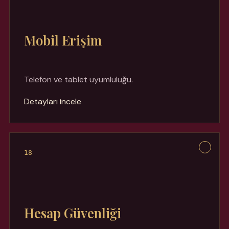
Mobil Erişim
Telefon ve tablet uyumluluğu.
Detayları incele
18
Hesap Güvenliği