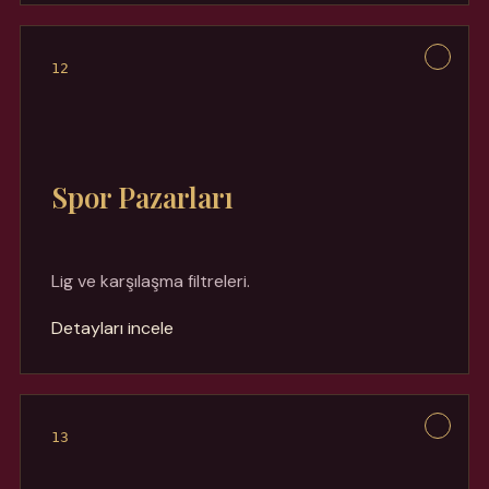
12
Spor Pazarları
Lig ve karşılaşma filtreleri.
Detayları incele
13