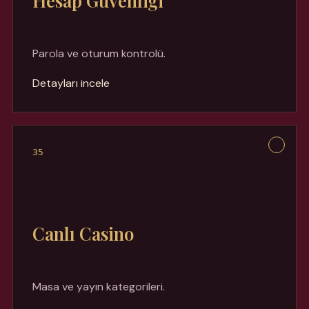
Hesap Güvenliği
Parola ve oturum kontrolü.
Detayları incele
35
Canlı Casino
Masa ve yayın kategorileri.