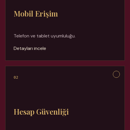
Mobil Erişim
Telefon ve tablet uyumluluğu.
Detayları incele
02
Hesap Güvenliği