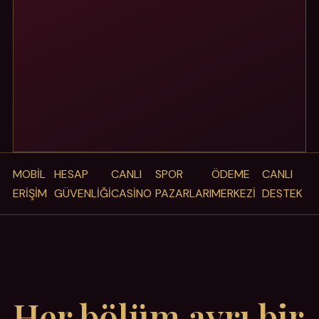
MOBIL
HESAP
CANLI
SPOR
ÖDEME
CANLI
ERIŞIM
GÜVENLIĞI
CASINO
PAZARLARI
MERKEZI
DESTEK
Her bölüm ayrı bir