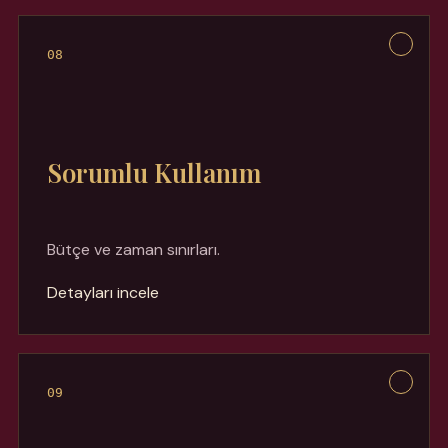
08
Sorumlu Kullanım
Bütçe ve zaman sınırları.
Detayları incele
09