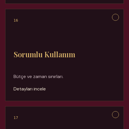
16
Sorumlu Kullanım
Bütçe ve zaman sınırları.
Detayları incele
17