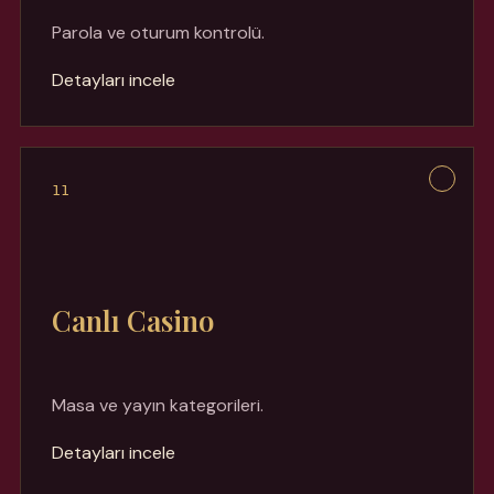
Parola ve oturum kontrolü.
Detayları incele
11
Canlı Casino
Masa ve yayın kategorileri.
Detayları incele