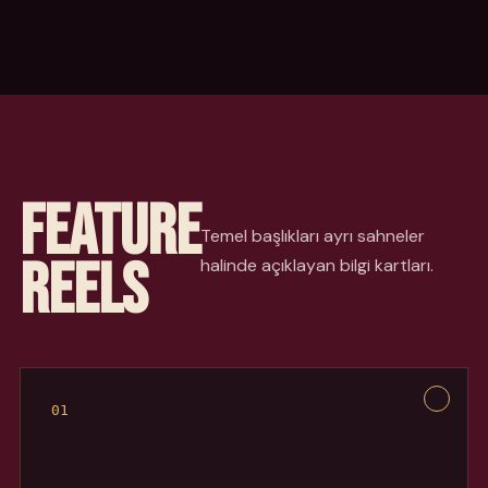
Feature
Temel başlıkları ayrı sahneler
Reels
halinde açıklayan bilgi kartları.
01