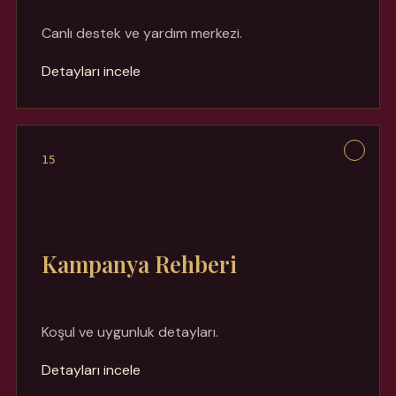
Canlı destek ve yardım merkezi.
Detayları incele
15
Kampanya Rehberi
Koşul ve uygunluk detayları.
Detayları incele