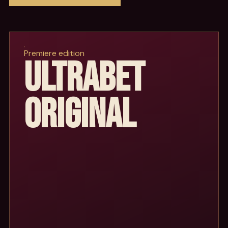
Premiere edition
ULTRABET
ORIGINAL