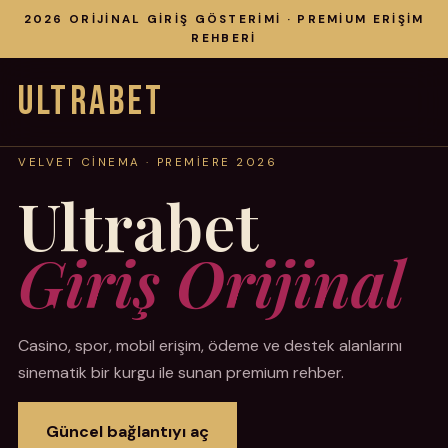
2026 ORIJINAL GIRIŞ GÖSTERIMI · PREMIUM ERIŞIM
REHBERI
Ultrabet
VELVET CINEMA · PREMIERE 2026
Ultrabet
Giriş Orijinal
Casino, spor, mobil erişim, ödeme ve destek alanlarını
sinematik bir kurgu ile sunan premium rehber.
Güncel bağlantıyı aç