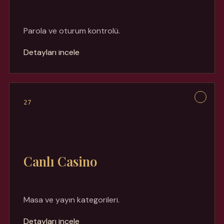
Parola ve oturum kontrolü.
Detayları incele
27
Canlı Casino
Masa ve yayın kategorileri.
Detayları incele