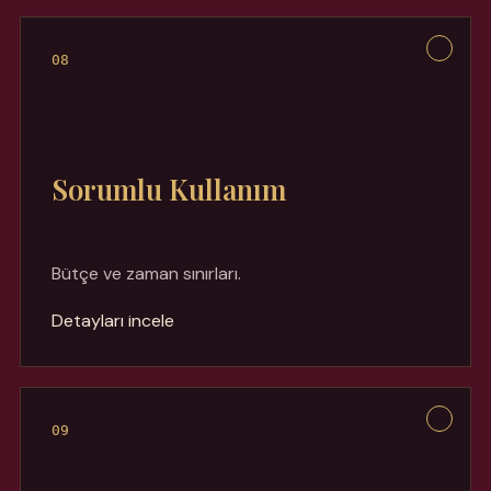
08
Sorumlu Kullanım
Bütçe ve zaman sınırları.
Detayları incele
09