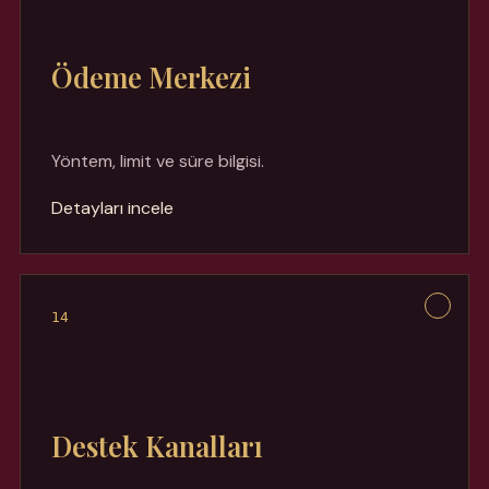
Ödeme Merkezi
Yöntem, limit ve süre bilgisi.
Detayları incele
14
Destek Kanalları