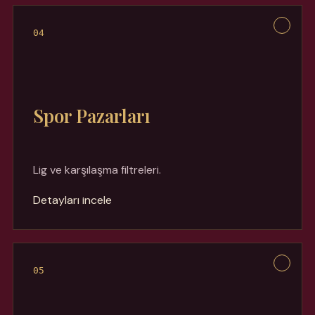
04
Spor Pazarları
Lig ve karşılaşma filtreleri.
Detayları incele
05