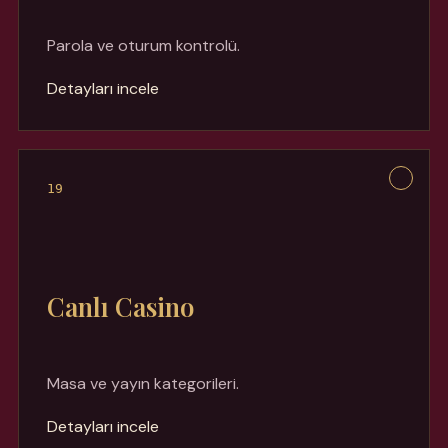
Parola ve oturum kontrolü.
Detayları incele
19
Canlı Casino
Masa ve yayın kategorileri.
Detayları incele