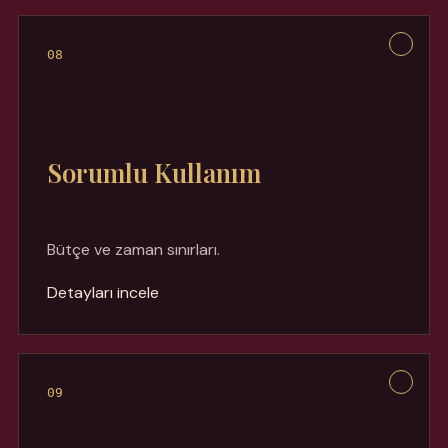
08
Sorumlu Kullanım
Bütçe ve zaman sınırları.
Detayları incele
09