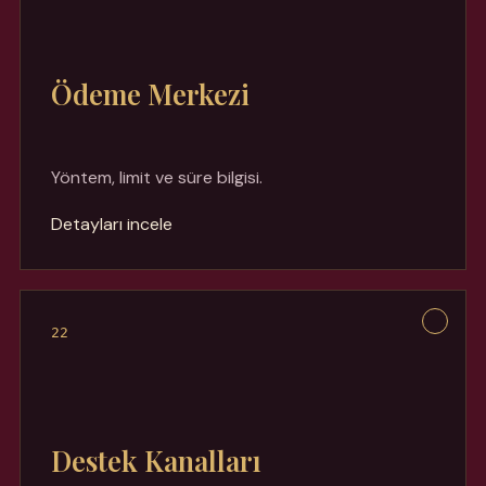
Ödeme Merkezi
Yöntem, limit ve süre bilgisi.
Detayları incele
22
Destek Kanalları