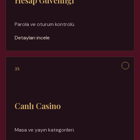
Hesap Güvenliği
Parola ve oturum kontrolü.
Detayları incele
35
Canlı Casino
Masa ve yayın kategorileri.