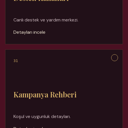
Canlı destek ve yardım merkezi.
Detayları incele
31
Kampanya Rehberi
Koşul ve uygunluk detayları.