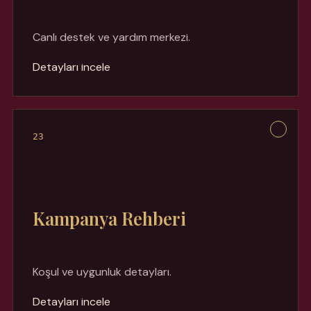
Canlı destek ve yardım merkezi.
Detayları incele
23
Kampanya Rehberi
Koşul ve uygunluk detayları.
Detayları incele