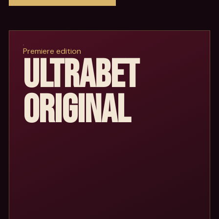
Premiere edition
ULTRABET
ORIGINAL