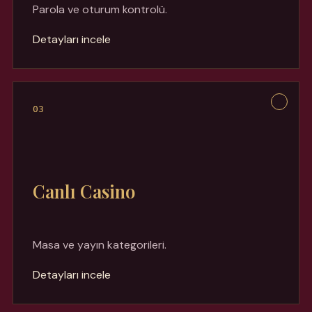
Parola ve oturum kontrolü.
Detayları incele
03
Canlı Casino
Masa ve yayın kategorileri.
Detayları incele