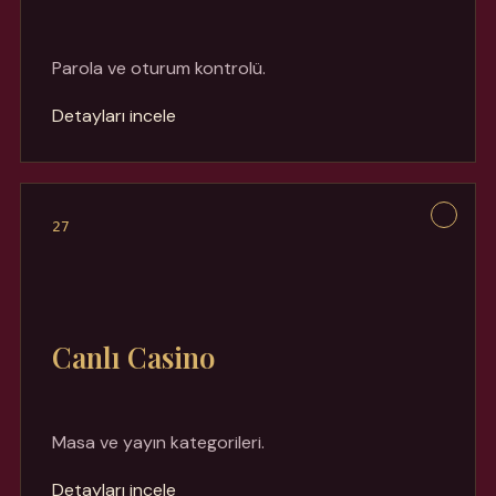
Parola ve oturum kontrolü.
Detayları incele
27
Canlı Casino
Masa ve yayın kategorileri.
Detayları incele