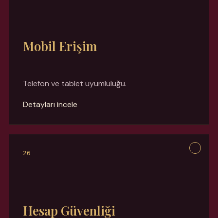
Mobil Erişim
Telefon ve tablet uyumluluğu.
Detayları incele
26
Hesap Güvenliği