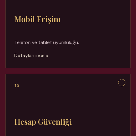
Mobil Erişim
Telefon ve tablet uyumluluğu.
Detayları incele
10
Hesap Güvenliği