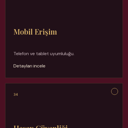
Mobil Erişim
Telefon ve tablet uyumluluğu.
Detayları incele
34