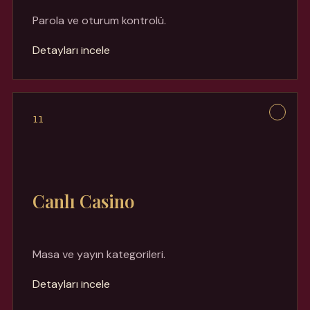
Parola ve oturum kontrolü.
Detayları incele
11
Canlı Casino
Masa ve yayın kategorileri.
Detayları incele