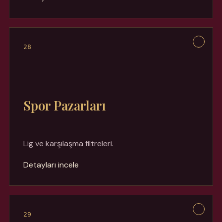
28
Spor Pazarları
Lig ve karşılaşma filtreleri.
Detayları incele
29