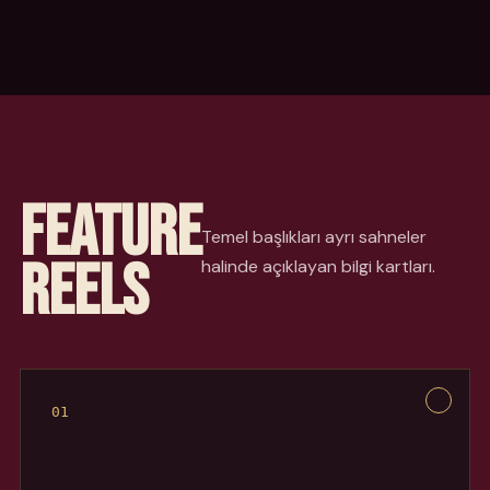
Feature
Temel başlıkları ayrı sahneler
Reels
halinde açıklayan bilgi kartları.
01