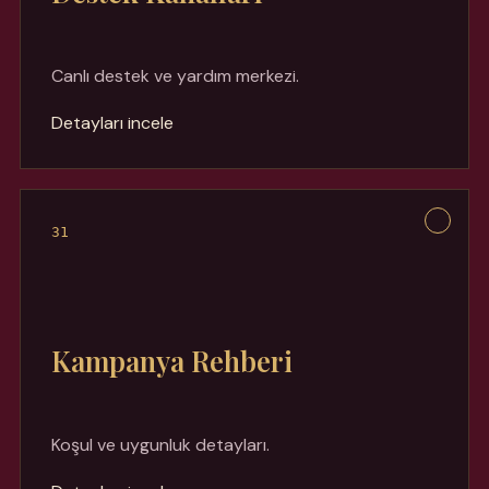
Canlı destek ve yardım merkezi.
Detayları incele
31
Kampanya Rehberi
Koşul ve uygunluk detayları.