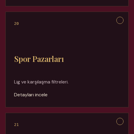
20
Spor Pazarları
Lig ve karşılaşma filtreleri.
Detayları incele
21