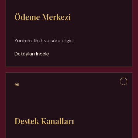
Ödeme Merkezi
Yöntem, limit ve süre bilgisi.
Detayları incele
06
Destek Kanalları