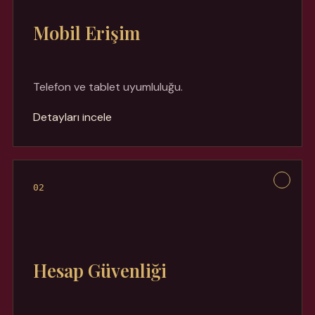
Mobil Erişim
Telefon ve tablet uyumluluğu.
Detayları incele
02
Hesap Güvenliği