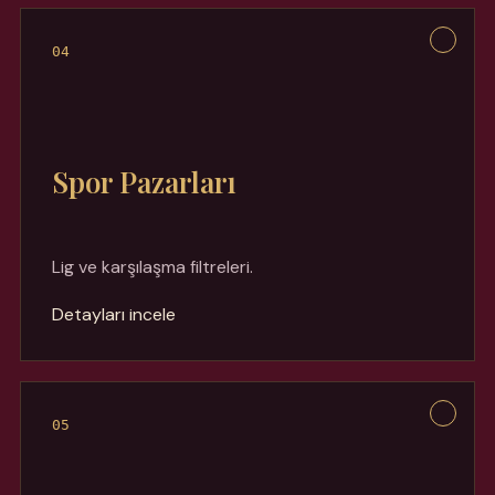
04
Spor Pazarları
Lig ve karşılaşma filtreleri.
Detayları incele
05