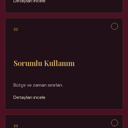
Detayları incele
32
Sorumlu Kullanım
Bütçe ve zaman sınırları.
Detayları incele
33