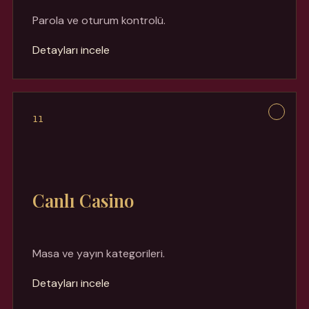
Parola ve oturum kontrolü.
Detayları incele
11
Canlı Casino
Masa ve yayın kategorileri.
Detayları incele