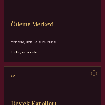
Ödeme Merkezi
Yöntem, limit ve süre bilgisi.
Detayları incele
30
Destek Kanalları