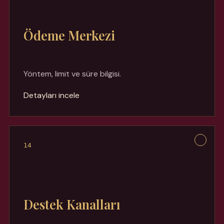
Ödeme Merkezi
Yöntem, limit ve süre bilgisi.
Detayları incele
14
Destek Kanalları