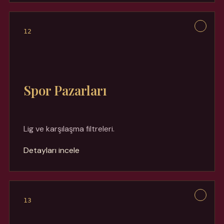
12
Spor Pazarları
Lig ve karşılaşma filtreleri.
Detayları incele
13