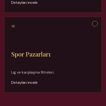
Detayları incele
36
Spor Pazarları
Lig ve karşılaşma filtreleri.
Detayları incele