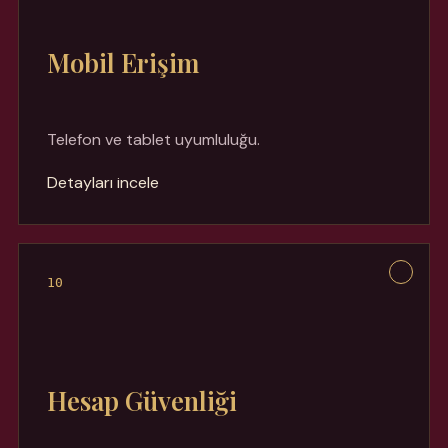
Mobil Erişim
Telefon ve tablet uyumluluğu.
Detayları incele
10
Hesap Güvenliği