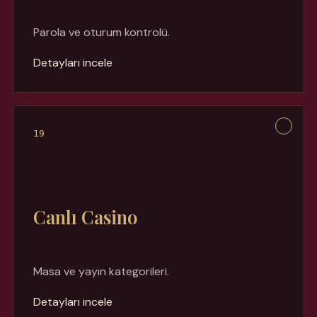
Parola ve oturum kontrolü.
Detayları incele
19
Canlı Casino
Masa ve yayın kategorileri.
Detayları incele