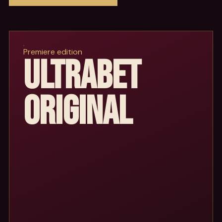
Premiere edition
ULTRABET
ORIGINAL