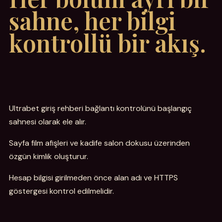
sahne, her bilgi
kontrollü bir akış.
Ultrabet giriş rehberi bağlantı kontrolünü başlangıç
sahnesi olarak ele alır.
Sayfa film afişleri ve kadife salon dokusu üzerinden
özgün kimlik oluşturur.
Hesap bilgisi girilmeden önce alan adı ve HTTPS
göstergesi kontrol edilmelidir.