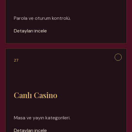
Parola ve oturum kontrolü.
Detayları incele
27
Canlı Casino
Masa ve yayın kategorileri.
Detayları incele