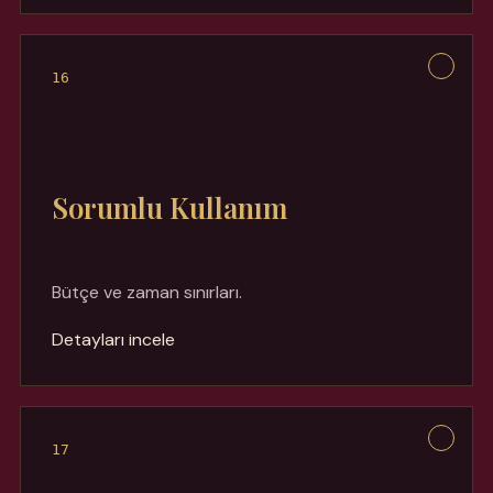
16
Sorumlu Kullanım
Bütçe ve zaman sınırları.
Detayları incele
17