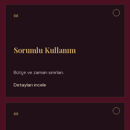
08
Sorumlu Kullanım
Bütçe ve zaman sınırları.
Detayları incele
09