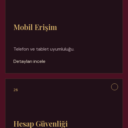
Mobil Erişim
Telefon ve tablet uyumluluğu.
Detayları incele
26
Hesap Güvenliği