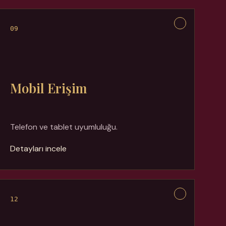
09
Mobil Erişim
Telefon ve tablet uyumluluğu.
Detayları incele
12