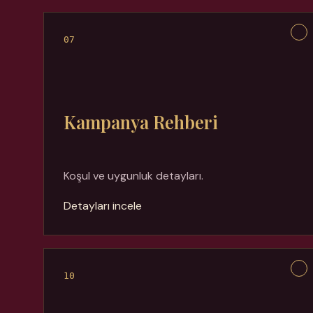
07
Kampanya Rehberi
Koşul ve uygunluk detayları.
Detayları incele
10