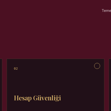
Temel
02
Hesap Güvenliği