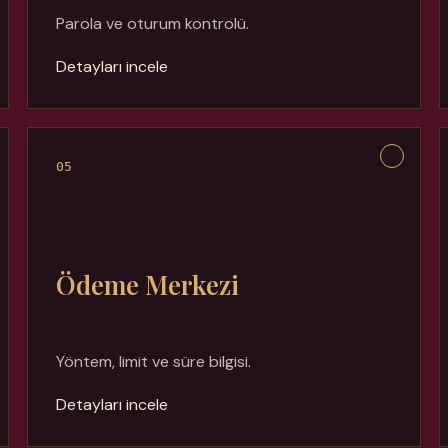
Parola ve oturum kontrolü.
Detayları incele
05
Ödeme Merkezi
Yöntem, limit ve süre bilgisi.
Detayları incele