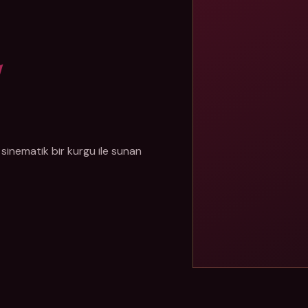
 sinematik bir kurgu ile sunan