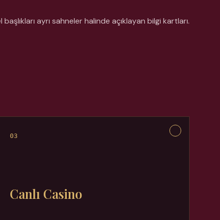
 başlıkları ayrı sahneler halinde açıklayan bilgi kartları.
03
Canlı Casino