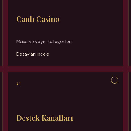
Canlı Casino
Masa ve yayın kategorileri.
Detayları incele
14
Destek Kanalları