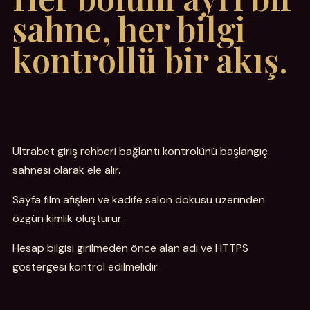
sahne, her bilgi
kontrollü bir akış.
Ultrabet giriş rehberi bağlantı kontrolünü başlangıç
sahnesi olarak ele alır.
Sayfa film afişleri ve kadife salon dokusu üzerinden
özgün kimlik oluşturur.
Hesap bilgisi girilmeden önce alan adı ve HTTPS
göstergesi kontrol edilmelidir.