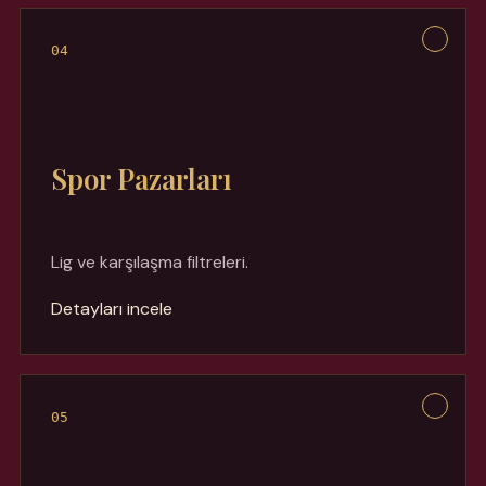
04
Spor Pazarları
Lig ve karşılaşma filtreleri.
Detayları incele
05