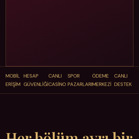
MOBIL
HESAP
CANLI
SPOR
ÖDEME
CANLI
ERIŞIM
GÜVENLIĞI
CASINO
PAZARLARI
MERKEZI
DESTEK
Her bölüm ayrı bir