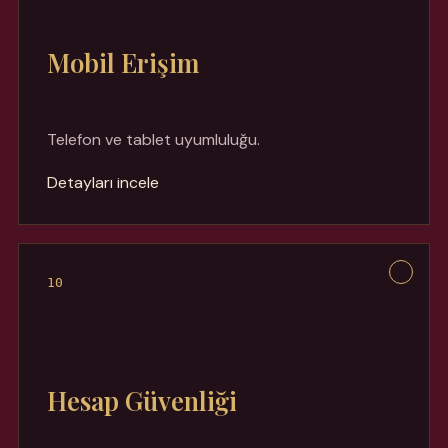
Mobil Erişim
Telefon ve tablet uyumluluğu.
Detayları incele
10
Hesap Güvenliği