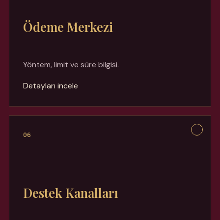
Ödeme Merkezi
Yöntem, limit ve süre bilgisi.
Detayları incele
06
Destek Kanalları