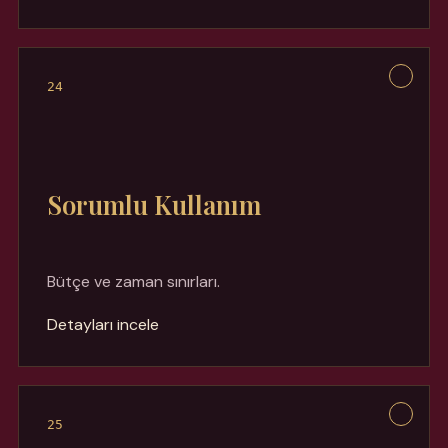
24
Sorumlu Kullanım
Bütçe ve zaman sınırları.
Detayları incele
25