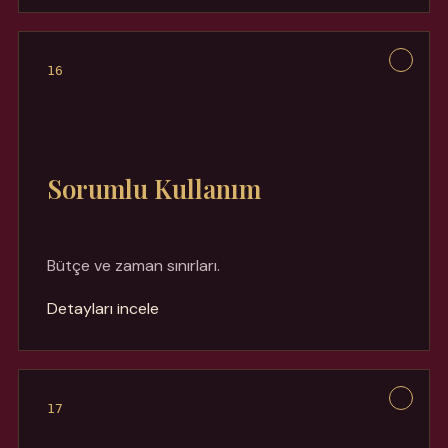
16
Sorumlu Kullanım
Bütçe ve zaman sınırları.
Detayları incele
17