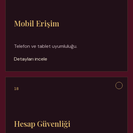
Mobil Erişim
Telefon ve tablet uyumluluğu.
Detayları incele
18
Hesap Güvenliği