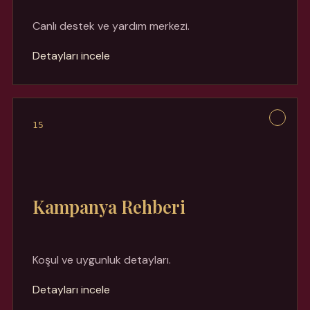
Canlı destek ve yardım merkezi.
Detayları incele
15
Kampanya Rehberi
Koşul ve uygunluk detayları.
Detayları incele