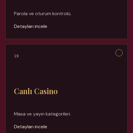
Parola ve oturum kontrolü.
Detayları incele
19
Canlı Casino
Masa ve yayın kategorileri.
Detayları incele