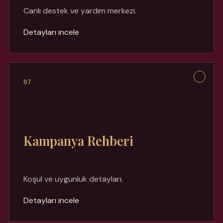
Canlı destek ve yardım merkezi.
Detayları incele
07
Kampanya Rehberi
Koşul ve uygunluk detayları.
Detayları incele