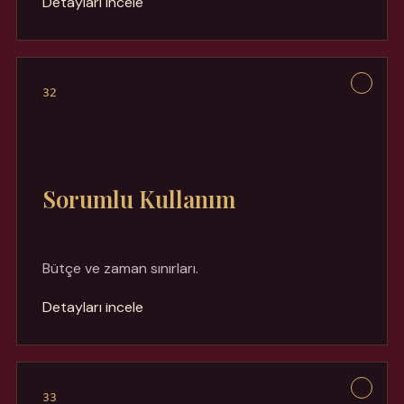
Detayları incele
32
Sorumlu Kullanım
Bütçe ve zaman sınırları.
Detayları incele
33