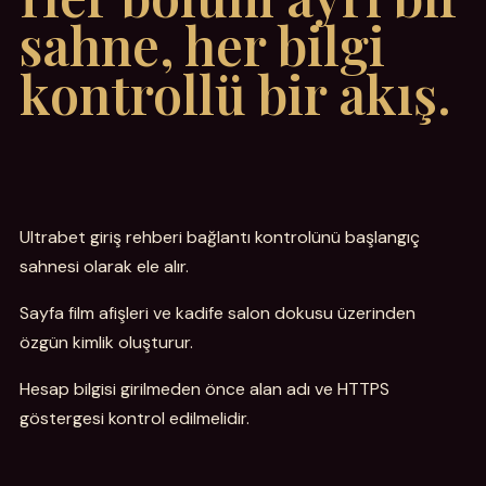
sahne, her bilgi
kontrollü bir akış.
Ultrabet giriş rehberi bağlantı kontrolünü başlangıç
sahnesi olarak ele alır.
Sayfa film afişleri ve kadife salon dokusu üzerinden
özgün kimlik oluşturur.
Hesap bilgisi girilmeden önce alan adı ve HTTPS
göstergesi kontrol edilmelidir.