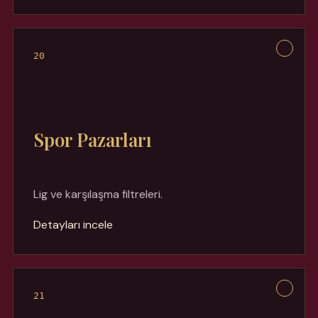
20
Spor Pazarları
Lig ve karşılaşma filtreleri.
Detayları incele
21