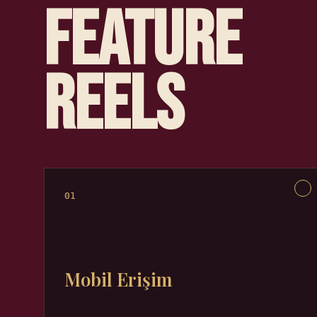
Feature
Reels
01
Mobil Erişim