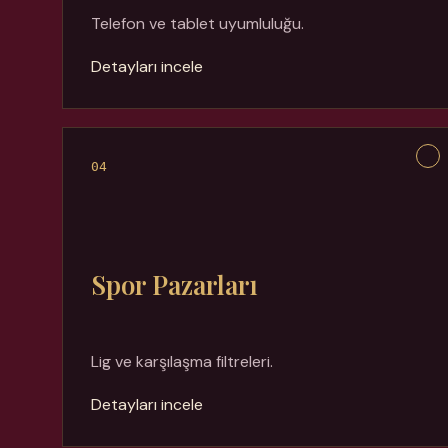
Telefon ve tablet uyumluluğu.
Detayları incele
04
Spor Pazarları
Lig ve karşılaşma filtreleri.
Detayları incele