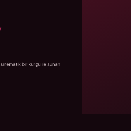
 sinematik bir kurgu ile sunan