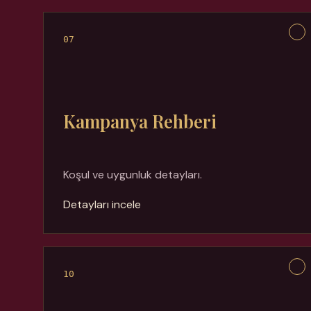
07
Kampanya Rehberi
Koşul ve uygunluk detayları.
Detayları incele
10