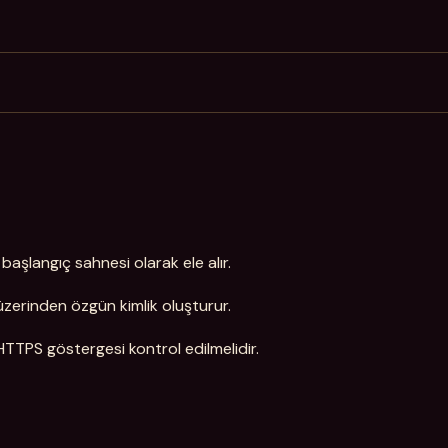
başlangıç sahnesi olarak ele alır.
 üzerinden özgün kimlik oluşturur.
HTTPS göstergesi kontrol edilmelidir.