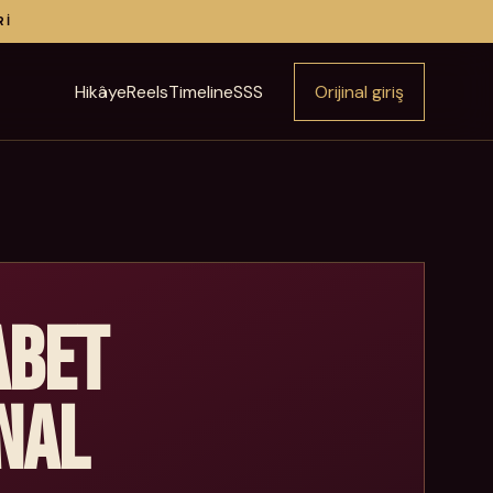
RI
Hikâye
Reels
Timeline
SSS
Orijinal giriş
ABET
NAL