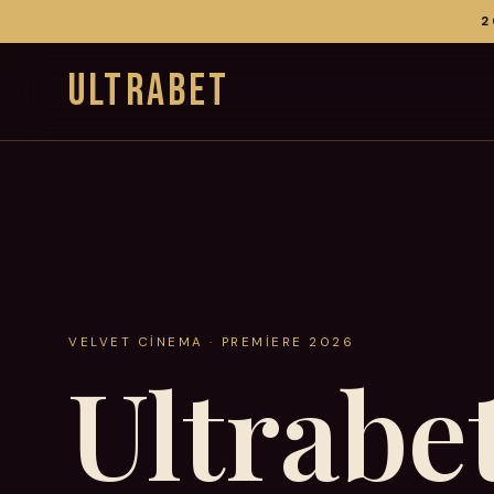
2
Ultrabet
VELVET CINEMA · PREMIERE 2026
Ultrabe