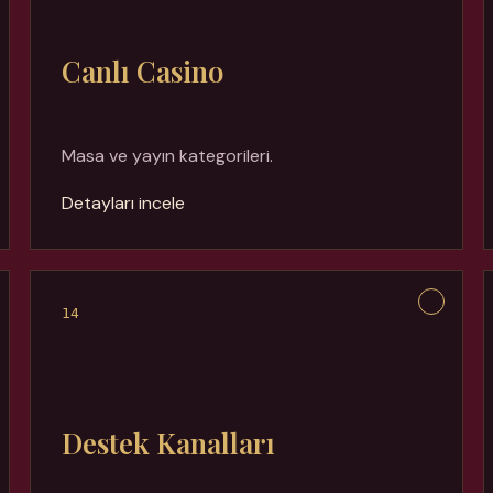
Canlı Casino
Masa ve yayın kategorileri.
Detayları incele
14
Destek Kanalları