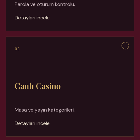
Parola ve oturum kontrolü.
Detayları incele
03
Canlı Casino
Masa ve yayın kategorileri.
Detayları incele