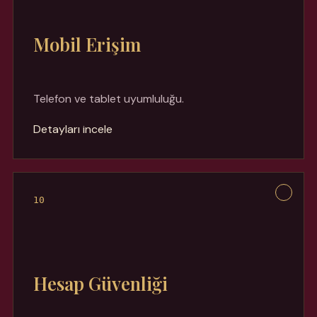
Mobil Erişim
Telefon ve tablet uyumluluğu.
Detayları incele
10
Hesap Güvenliği