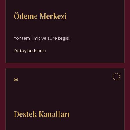
Ödeme Merkezi
Yöntem, limit ve süre bilgisi.
Detayları incele
06
Destek Kanalları