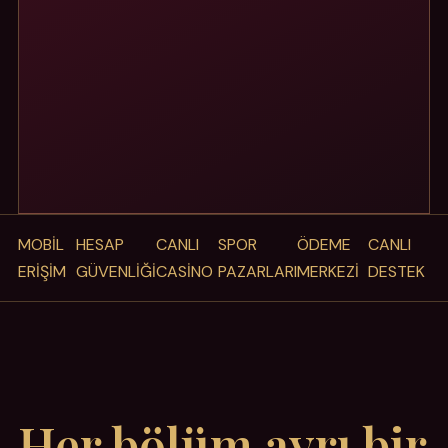
MOBIL
HESAP
CANLI
SPOR
ÖDEME
CANLI
ERIŞIM
GÜVENLIĞI
CASINO
PAZARLARI
MERKEZI
DESTEK
Her bölüm ayrı bir