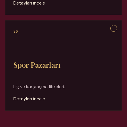
Detayları incele
36
Spor Pazarları
Lig ve karşılaşma filtreleri.
Detayları incele