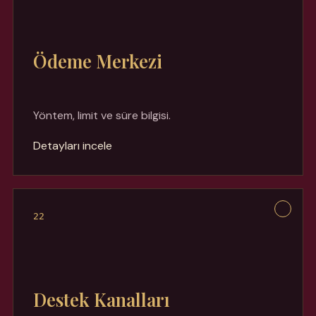
Ödeme Merkezi
Yöntem, limit ve süre bilgisi.
Detayları incele
22
Destek Kanalları