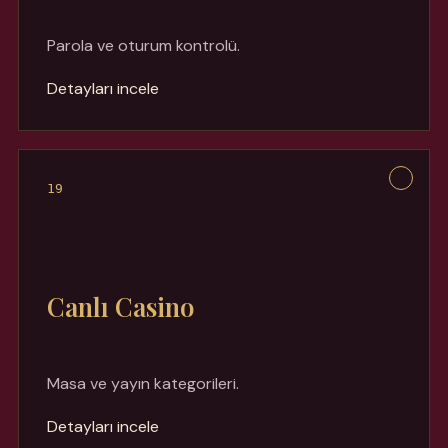
Parola ve oturum kontrolü.
Detayları incele
19
Canlı Casino
Masa ve yayın kategorileri.
Detayları incele