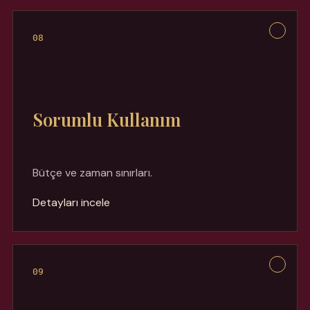
08
Sorumlu Kullanım
Bütçe ve zaman sınırları.
Detayları incele
09