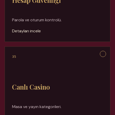
Hesap Güvenliği
Parola ve oturum kontrolü.
Detayları incele
35
Canlı Casino
Masa ve yayın kategorileri.