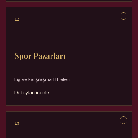
12
Spor Pazarları
Lig ve karşılaşma filtreleri.
Detayları incele
13