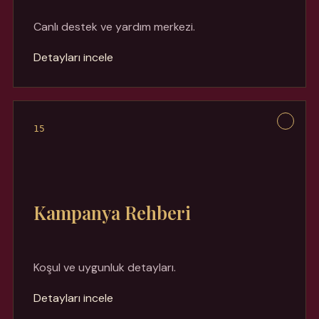
Canlı destek ve yardım merkezi.
Detayları incele
15
Kampanya Rehberi
Koşul ve uygunluk detayları.
Detayları incele