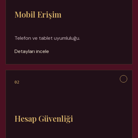
Mobil Erişim
Telefon ve tablet uyumluluğu.
Detayları incele
02
Hesap Güvenliği