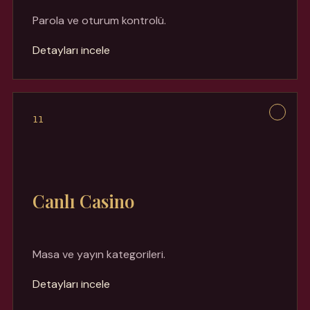
Parola ve oturum kontrolü.
Detayları incele
11
Canlı Casino
Masa ve yayın kategorileri.
Detayları incele