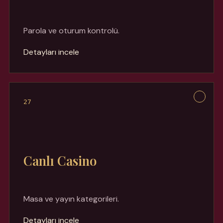
Parola ve oturum kontrolü.
Detayları incele
27
Canlı Casino
Masa ve yayın kategorileri.
Detayları incele