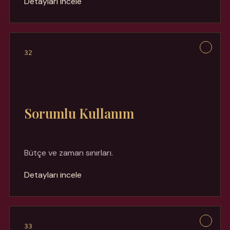
Detayları incele
32
Sorumlu Kullanım
Bütçe ve zaman sınırları.
Detayları incele
33