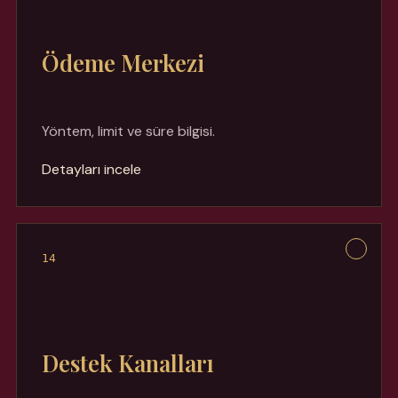
Ödeme Merkezi
Yöntem, limit ve süre bilgisi.
Detayları incele
14
Destek Kanalları