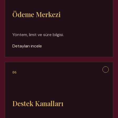
Ödeme Merkezi
Yöntem, limit ve süre bilgisi.
Detayları incele
06
Destek Kanalları