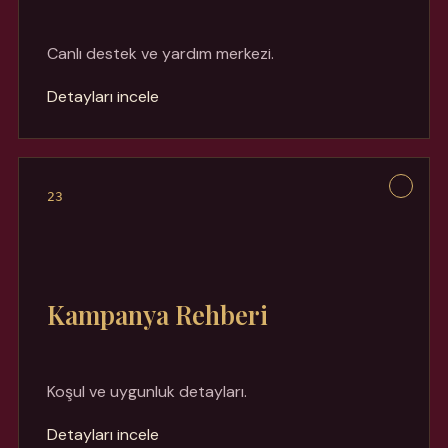
Canlı destek ve yardım merkezi.
Detayları incele
23
Kampanya Rehberi
Koşul ve uygunluk detayları.
Detayları incele