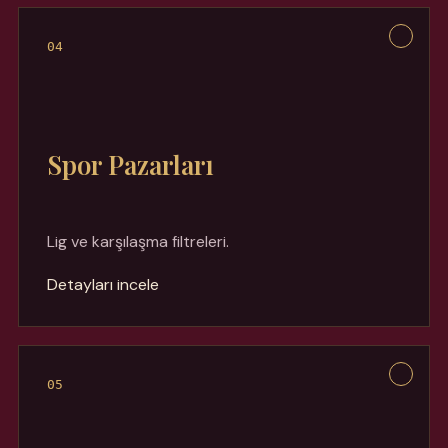
04
Spor Pazarları
Lig ve karşılaşma filtreleri.
Detayları incele
05