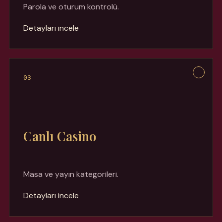
Parola ve oturum kontrolü.
Detayları incele
03
Canlı Casino
Masa ve yayın kategorileri.
Detayları incele