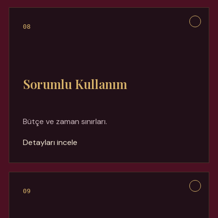
08
Sorumlu Kullanım
Bütçe ve zaman sınırları.
Detayları incele
09