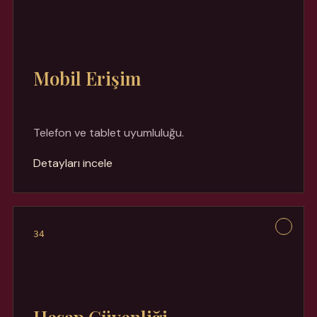
Mobil Erişim
Telefon ve tablet uyumluluğu.
Detayları incele
34