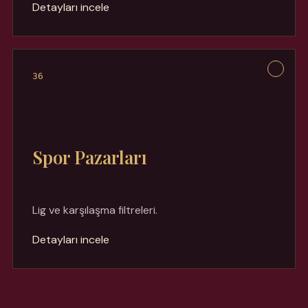
Detayları incele
36
Spor Pazarları
Lig ve karşılaşma filtreleri.
Detayları incele