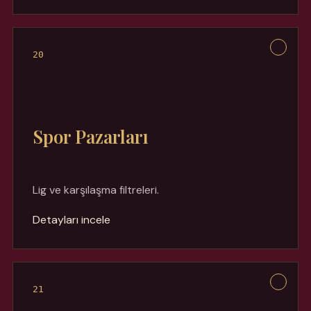
20
Spor Pazarları
Lig ve karşılaşma filtreleri.
Detayları incele
21