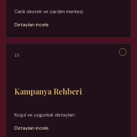
Canlı destek ve yardım merkezi.
Detayları incele
15
Kampanya Rehberi
Koşul ve uygunluk detayları.
Detayları incele