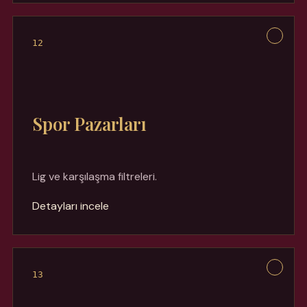
12
Spor Pazarları
Lig ve karşılaşma filtreleri.
Detayları incele
13