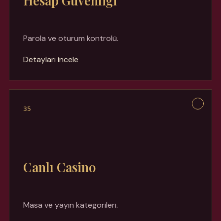
Hesap Güvenliği
Parola ve oturum kontrolü.
Detayları incele
35
Canlı Casino
Masa ve yayın kategorileri.