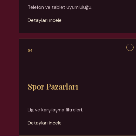
Telefon ve tablet uyumluluğu.
Detayları incele
04
Spor Pazarları
Lig ve karşılaşma filtreleri.
Detayları incele