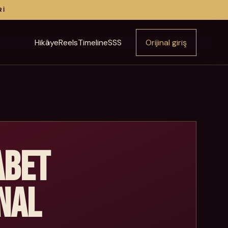
RI
Hikâye
Reels
Timeline
SSS
Orijinal giriş
ABET
NAL