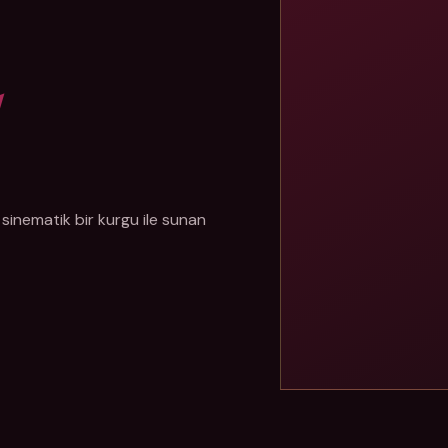
 sinematik bir kurgu ile sunan