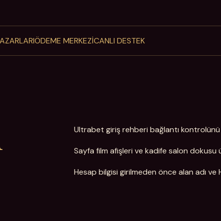
PAZARLARI
ÖDEME MERKEZI
CANLI DESTEK
m
Ultrabet giriş rehberi bağlantı kontrolünü 
Sayfa film afişleri ve kadife salon dokusu
Hesap bilgisi girilmeden önce alan adı ve 