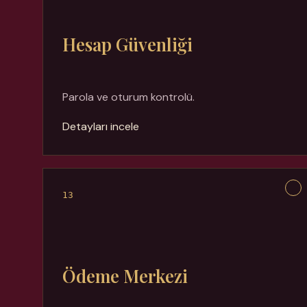
Hesap Güvenliği
Parola ve oturum kontrolü.
Detayları incele
13
Ödeme Merkezi