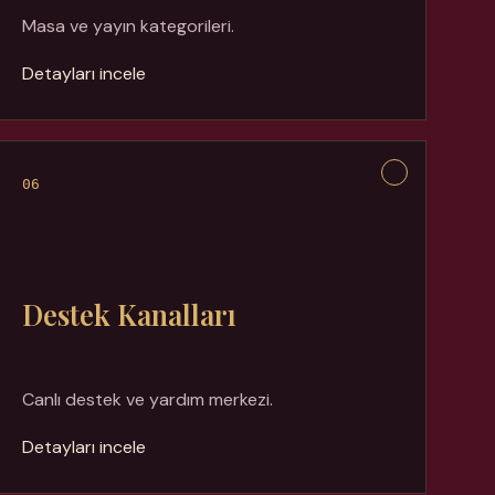
Masa ve yayın kategorileri.
Detayları incele
06
Destek Kanalları
Canlı destek ve yardım merkezi.
Detayları incele